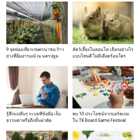
9 จุดท่องเที่ยวเกษตรน่าชม ก้าว
สัตว์เลี้ยงในคอนโด เลือกอย่างไร
ย่างที่อิ่มอารมณ์ ณ นครปฐม
แบบไหนดี ไม่มีเดือดร้อนใคร
รู้สึกแปล๊บๆ ระบมที่ข้อมือ เจ็บ
พบ 10 ประโยชน์จากบอร์ดเกม
ธรรมดาหรือถึงขั้นผ่าตัด
ใน TK Board Game Festival