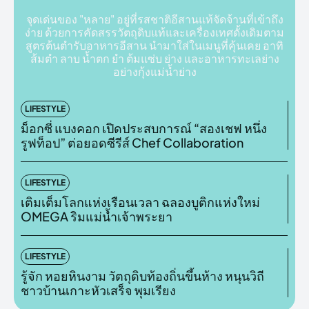
จุดเด่นของ "หลาย" อยู่ที่รสชาติอีสานแท้จัดจ้านที่เข้าถึง
ง่าย ด้วยการคัดสรรวัตถุดิบแท้และเครื่องเทศดั้งเดิมตาม
สูตรต้นตำรับอาหารอีสาน นำมาใส่ในเมนูที่คุ้นเคย อาทิ
ส้มตำ ลาบ น้ำตก ยำ ต้มแซ่บ ย่าง และอาหารทะเลย่าง
อย่างกุ้งแม่น้ำย่าง
LIFESTYLE
ม็อกซี่ แบงคอก เปิดประสบการณ์ “สองเชฟ หนึ่ง
รูฟท็อป” ต่อยอดซีรีส์ Chef Collaboration
LIFESTYLE
เติมเต็มโลกแห่งเรือนเวลา ฉลองบูติกแห่งใหม่
OMEGA ริมแม่น้ำเจ้าพระยา
LIFESTYLE
รู้จัก หอยหินงาม วัตถุดิบท้องถิ่นขึ้นห้าง หนุนวิถี
ชาวบ้านเกาะหัวเสร็จ พุมเรียง