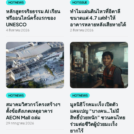
HOT NEWS
HOT ISSUE
หลักสูตรจริยธรรม AI เรียน
ทำไมแผ่นดินไหวที่อิตาลี
ฟรีออนไลน์ครั้งแรกของ
ขนาดแค่ 4.7 แต่ทำให้
UNESCO
อาคารหลายหลังเสียหายได้
4 สิงหาคม 2026
2 สิงหาคม 2026
HOT NEWS
HOT NEWS
สมาคมวิศวกรโครงสร้างฯ
มูลนิธิโรคมะเร็ง เปิดตัว
ตั้งข้อสังเกตเหตุอาคาร
แคมเปญ “บางคน…ไม่มี
AEON Mall ถล่ม
สิทธิ์ป่วยหนัก” ชวนคนไทย
ร่วมต่อชีวิตผู้ป่วยมะเร็ง
29 กรกฎาคม 2026
ยากไร้