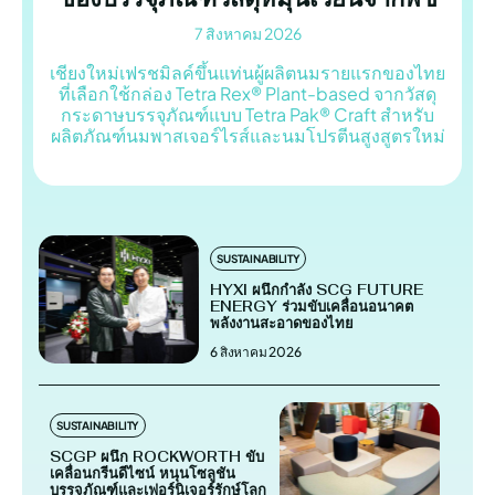
7 สิงหาคม 2026
เชียงใหม่เฟรชมิลค์ขึ้นแท่นผู้ผลิตนมรายแรกของไทย
ที่เลือกใช้กล่อง Tetra Rex® Plant-based จากวัสดุ
กระดาษบรรจุภัณฑ์แบบ Tetra Pak® Craft สำหรับ
ผลิตภัณฑ์นมพาสเจอร์ไรส์และนมโปรตีนสูงสูตรใหม่
SUSTAINABILITY
HYXI ผนึกกำลัง SCG FUTURE
ENERGY ร่วมขับเคลื่อนอนาคต
พลังงานสะอาดของไทย
6 สิงหาคม 2026
SUSTAINABILITY
SCGP ผนึก ROCKWORTH ขับ
เคลื่อนกรีนดีไซน์ หนุนโซลูชัน
บรรจุภัณฑ์และเฟอร์นิเจอร์รักษ์โลก