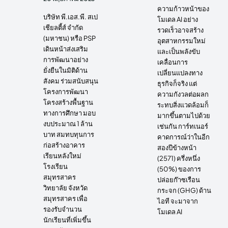
ความก้าวหน้าของ
บริษัท พี.เอส.พี. สเป
โมเดล AI อย่าง
เชียลตี้ส์ จำกัด
รวดเร็วอาจสร้าง
(มหาชน) หรือ PSP
อุตสาหกรรมใหม่
เดินหน้าส่งเสริม
และเป็นพลังขับ
การพัฒนาอย่าง
เคลื่อนการ
ยั่งยืนในมิติด้าน
เปลี่ยนแปลงทาง
สังคม ร่วมสนับสนุน
ธุรกิจก็จริง แต่
โครงการพัฒนา
ความกังวลต่อผลก
โครงสร้างพื้นฐาน
ระทบสิ่งแวดล้อมก็
ทางการศึกษา มอบ
มากขึ้นตามไปด้วย
งบประมาณ 1 ล้าน
เช่นกัน การ์ทเนอร์
บาท สมทบทุนการ
คาดการณ์ว่าในอีก
ก่อสร้างอาคาร
สองปีข้างหน้า
เรียนหลังใหม่
(2571) ครึ่งหนึ่ง
โรงเรียน
(50%) ของการ
สมุทรสาคร
ปล่อยก๊าซเรือน
วิทยาลัย จังหวัด
กระจก (GHG) ด้าน
สมุทรสาคร เพื่อ
ไอที จะมาจาก
รองรับจำนวน
โมเดล AI
นักเรียนที่เพิ่มขึ้น