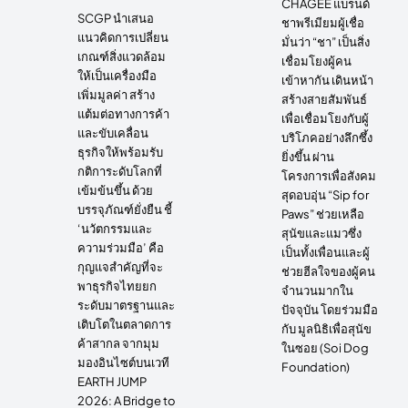
CHAGEE แบรนด์
SCGP นำเสนอ
ชาพรีเมียมผู้เชื่อ
แนวคิดการเปลี่ยน
มั่นว่า “ชา” เป็นสิ่ง
เกณฑ์สิ่งแวดล้อม
เชื่อมโยงผู้คน
ให้เป็นเครื่องมือ
เข้าหากัน เดินหน้า
เพิ่มมูลค่า สร้าง
สร้างสายสัมพันธ์
แต้มต่อทางการค้า
เพื่อเชื่อมโยงกับผู้
และขับเคลื่อน
บริโภคอย่างลึกซึ้ง
ธุรกิจให้พร้อมรับ
ยิ่งขึ้น ผ่าน
กติการะดับโลกที่
โครงการเพื่อสังคม
เข้มข้นขึ้น ด้วย
สุดอบอุ่น “Sip for
บรรจุภัณฑ์ยั่งยืน ชี้
Paws” ช่วยเหลือ
‘นวัตกรรมและ
สุนัขและแมวซึ่ง
ความร่วมมือ’ คือ
เป็นทั้งเพื่อนและผู้
กุญแจสำคัญที่จะ
ช่วยฮีลใจของผู้คน
พาธุรกิจไทยยก
จำนวนมากใน
ระดับมาตรฐานและ
ปัจจุบัน โดยร่วมมือ
เติบโตในตลาดการ
กับ มูลนิธิเพื่อสุนัข
ค้าสากล จากมุม
ในซอย (Soi Dog
มองอินไซต์บนเวที
Foundation)
EARTH JUMP
2026: A Bridge to