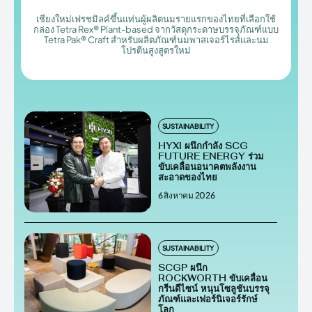
เชียงใหม่เฟรชมิลค์ขึ้นแท่นผู้ผลิตนมรายแรกของไทยที่เลือกใช้
กล่อง Tetra Rex® Plant-based จากวัสดุกระดาษบรรจุภัณฑ์แบบ
Tetra Pak® Craft สำหรับผลิตภัณฑ์นมพาสเจอร์ไรส์และนม
โปรตีนสูงสูตรใหม่
SUSTAINABILITY
HYXI ผนึกกำลัง SCG
FUTURE ENERGY ร่วม
ขับเคลื่อนอนาคตพลังงาน
สะอาดของไทย
6 สิงหาคม 2026
SUSTAINABILITY
SCGP ผนึก
ROCKWORTH ขับเคลื่อน
กรีนดีไซน์ หนุนโซลูชันบรรจุ
ภัณฑ์และเฟอร์นิเจอร์รักษ์
โลก