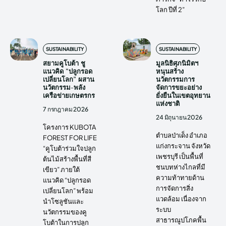
โลก ปีที่ 2”
SUSTAINABILITY
SUSTAINABILITY
สยามคูโบต้า ชู
มูลนิธิศุภนิมิตฯ
แนวคิด “ปลูกรอด
หนุนสร้าง
เปลี่ยนโลก” ผสาน
นวัตกรรมการ
นวัตกรรม-พลัง
จัดการขยะอย่าง
เครือข่ายเกษตรกร
ยั่งยืนในเขตอุทยาน
แห่งชาติ
7 กรกฎาคม 2026
24 มิถุนายน 2026
โครงการ KUBOTA
ตำบลป่าเด็ง อำเภอ
FOREST FOR LIFE
แก่งกระจาน จังหวัด
“คูโบต้าร่วมใจปลูก
เพชรบุรี เป็นพื้นที่
ต้นไม้สร้างพื้นที่สี
ชนบทห่างไกลที่มี
เขียว” ภายใต้
ความท้าทายด้าน
แนวคิด “ปลูกรอด
การจัดการสิ่ง
เปลี่ยนโลก” พร้อม
แวดล้อม เนื่องจาก
นำโซลูชันและ
ระบบ
นวัตกรรมของคู
สาธารณูปโภคพื้น
โบต้าในการปลูก