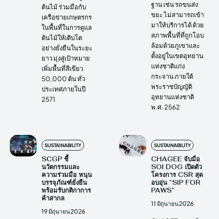
ฐาน เช่น รถขนส่ง
ต้นไม้ ร่วมมือกับ
ขยะ ไม่สามารถเข้า
เครือข่ายเกษตรกร
มาให้บริการได้ ด้วย
ในพื้นที่ในการดูแล
สภาพพื้นที่ที่ถูกโอบ
ต้นไม้ให้เติบโต
ล้อมด้วยภูเขาและ
อย่างยั่งยืนในระยะ
ตั้งอยู่ในเขตอุทยาน
ยาว มุ่งสู่เป้าหมาย
แห่งชาติแก่ง
เพิ่มพื้นที่สีเขียว
กระจาน ภายใต้
50,000 ต้น ทั่ว
พระราชบัญญัติ
ประเทศภายในปี
อุทยานแห่งชาติ
2571
พ.ศ. 2562
SUSTAINABILITY
SUSTAINABILITY
SCGP ชี้
CHAGEE จับมือ
นวัตกรรมและ
SOI DOG เปิดตัว
ความร่วมมือ หนุน
โครงการ CSR สุด
บรรจุภัณฑ์ยั่งยืน
อบอุ่น “SIP FOR
พร้อมรับกติกาการ
PAWS”
ค้าสากล
11 มิถุนายน 2026
19 มิถุนายน 2026