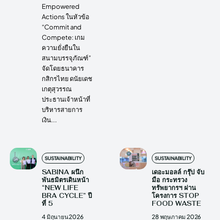
Empowered
Actions ในหัวข้อ
“Commit and
Compete: เกม
ความยั่งยืนใน
สนามบรรจุภัณฑ์”
จัดโดยธนาคาร
กสิกรไทย ดนัยเดช
เกตุสุวรรณ
ประธานเจ้าหน้าที่
บริหารสายการ
เงิน...
SUSTAINABILITY
SUSTAINABILITY
SABINA ผนึก
เดอะมอลล์ กรุ๊ป จับ
พันธมิตรเดินหน้า
มือ กระทรวง
“NEW LIFE
ทรัพยากรฯ ผ่าน
BRA CYCLE” ปี
โครงการ STOP
ที่ 5
FOOD WASTE
4 มิถุนายน 2026
28 พฤษภาคม 2026