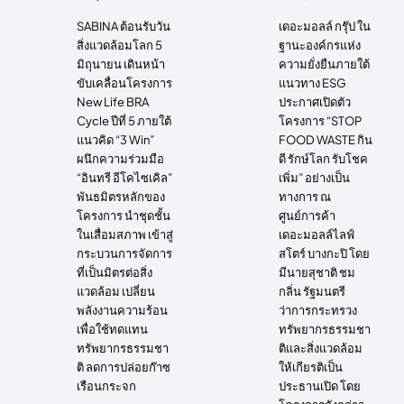
SABINA ต้อนรับวัน
เดอะมอลล์ กรุ๊ป ใน
สิ่งแวดล้อมโลก 5
ฐานะองค์กรแห่ง
มิถุนายน เดินหน้า
ความยั่งยืนภายใต้
ขับเคลื่อนโครงการ
แนวทาง ESG
New Life BRA
ประกาศเปิดตัว
Cycle ปีที่ 5 ภายใต้
โครงการ “STOP
แนวคิด “3 Win”
FOOD WASTE กิน
ผนึกความร่วมมือ
ดี รักษ์โลก รับโชค
“อินทรี อีโคไซเคิล”
เพิ่ม” อย่างเป็น
พันธมิตรหลักของ
ทางการ ณ
โครงการ นำชุดชั้น
ศูนย์การค้า
ในเสื่อมสภาพ เข้าสู่
เดอะมอลล์ไลฟ์
กระบวนการจัดการ
สโตร์ บางกะปิ โดย
ที่เป็นมิตรต่อสิ่ง
มีนายสุชาติ ชม
แวดล้อม เปลี่ยน
กลิ่น รัฐมนตรี
พลังงานความร้อน
ว่าการกระทรวง
เพื่อใช้ทดแทน
ทรัพยากรธรรมชา
ทรัพยากรธรรมชา
ติและสิ่งแวดล้อม
ติ ลดการปล่อยก๊าซ
ให้เกียรติเป็น
เรือนกระจก
ประธานเปิด โดย