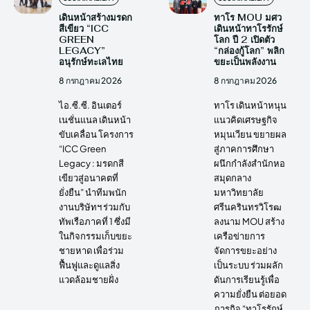
เดินหน้าสร้างมรดก
ทาโร MOU มศว
สีเขียว “ICC
เดินหน้าทาโรรักษ์
GREEN
โลก ปี 2 เปิดตัว
LEGACY”
“กล่องกู้โลก” พลิก
อนุรักษ์ทะเลไทย
ขยะเป็นพลังงาน
8 กรกฎาคม 2026
8 กรกฎาคม 2026
ไอ.ซี.ซี. อินเตอร์
ทาโร เดินหน้าหนุน
เนชั่นแนล เดินหน้า
แนวคิดเศรษฐกิจ
ขับเคลื่อน โครงการ
หมุนเวียน ขยายผล
“ICC Green
สู่ภาคการศึกษา
Legacy : มรดกสี
ผนึกกำลังสำนักหอ
เขียวสู่อนาคตที่
สมุดกลาง
ยั่งยืน” นำทีมพนัก
มหาวิทยาลัย
งานบริษัทฯ ร่วมกับ
ศรีนครินทรวิโรฒ
ทัพเรือภาคที่ 1 ซึ่งมี
ลงนาม MOU สร้าง
ในกิจกรรมเก็บขยะ
เครือข่ายการ
ชายหาด เพื่อร่วม
จัดการขยะอย่าง
ฟื้นฟูและดูแลสิ่ง
เป็นระบบ ร่วมผลัก
แวดล้อมชายฝั่ง
ดันการเรียนรู้เพื่อ
ความยั่งยืน ต่อยอด
ภารกิจ “ทาโรรักษ์