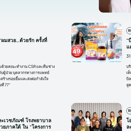
R
ผมสวย…ด้วยรัก ครั้งที่
“บ
แถ
31
ร้อมด้วยคณะทำงาน CSR และทีมช่าง
บร
ับผู้ป่วย บุคลากรทางการแพทย์
เท
่อสร้างรอยยิ้มและส่งต่อกำลังใจ
บิ
ที่ 77”
สู
R
และเวชภัณฑ์ โรงพยาบาล
โอ
งป่วยภาคใต้ ใน “โครงการ
ล