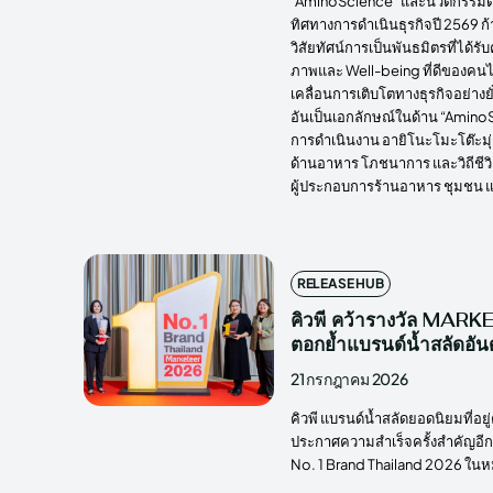
“AminoScience” และนวัตกรรม
ทิศทางการดำเนินธุรกิจปี 2569 ก้
วิสัยทัศน์การเป็นพันธมิตรที่ได้
ภาพและ Well-being ที่ดีของคนไท
เคลื่อนการเติบโตทางธุรกิจอย่าง
อันเป็นเอกลักษณ์ในด้าน “Amino
การดำเนินงาน อายิโนะโมะโต๊ะมุ่
ด้านอาหาร โภชนาการ และวิถีชีวิต 
ผู้ประกอบการร้านอาหาร ชุมชน แ
RELEASE HUB
คิวพี คว้ารางวัล MA
ตอกย้ำแบรนด์น้ำสลัดอัน
21 กรกฎาคม 2026
คิวพี แบรนด์น้ำสลัดยอดนิยมที่อ
ประกาศความสำเร็จครั้งสำคัญอีกค
No. 1 Brand Thailand 2026 ในห