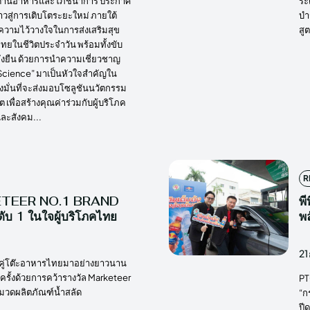
ด้านอาหารและโภชนาการ ประกาศ
ระ
าวสู่การเติบโตระยะใหม่ ภายใต้
บำ
รับความไว้วางใจในการส่งเสริมสุข
สู
ยในชีวิตประจำวัน พร้อมทั้งขับ
ยั่งยืน ด้วยการนำความเชี่ยวชาญ
Science” มาเป็นหัวใจสำคัญใน
งมั่นที่จะส่งมอบโซลูชันนวัตกรรม
เพื่อสร้างคุณค่าร่วมกับผู้บริโภค
ละสังคม...
R
RKETEER NO.1 BRAND
พี
ดับ 1 ในใจผู้บริโภคไทย
พล
21
ยู่คู่โต๊ะอาหารไทยมาอย่างยาวนาน
รั้งด้วยการคว้ารางวัล Marketeer
PTG
มวดผลิตภัณฑ์น้ำสลัด
“ก
ปีด