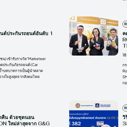
R
รนด์ประกันรถยนต์อันดับ 1
ค
R
T
18
าชน) เข้ารับรางวัล“Marketeer
ดประกันภัยรถยนต์ (Car
กร
ตอกย้ำบทบาทการเป็นผู้นำตลาด
Ro
้วางใจสูงสุดจากสังคมไทย
SM
กอ
R
ดคืน ด้วยชุดนอน
วิ
 ใหม่ล่าสุดจาก G&G
38