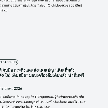
ดับพรีเมียมจากประเทศญี่ปุ่น ในเครือ บมจ.โอซีซี เผยเคล็ดลับ
รุงผมสวยฉบับสาวญี่ปุ่นด้วย Maison Orchidée (เมซง ออร์คิเด)
ตรใหม่
ELEASE HUB
ที จับมือ กระทิงแดง ส่งแคมเปญ “เติมเต็มถัง
ัง(ใจ) เต็มสปีด” มอบเครื่องดื่มเติมพลัง-น้ำดื่มฟรี
 กรกฎาคม 2026
 จับมือร่วมกับ กลุ่มธุรกิจ TCP ผู้ผลิตและผู้จัดจำหน่ายเครื่องดื่ม
ระทิงแดง” เปิดตัวแคมเปญสุดพิเศษแห่งปี “เติมเต็มถัง พลัง(ใจ)เต็มส
 เติมน้ำมัน รับฟรี เครื่องดื่มกระทิงแดง”