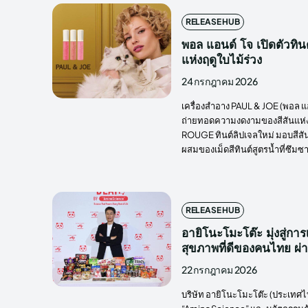
RELEASE HUB
พอล แอนด์ โจ เปิดตัวทินต
แห่งฤดูใบไม้ร่วง
24 กรกฎาคม 2026
เครื่องสำอาง PAUL & JOE (พอล แ
ถ่ายทอดความงดงามของสีสันแห่งฤ
ROUGE ทินต์ลิปเจลใหม่ มอบสีสันส
ผสมของเม็ดสีทินต์สูตรน้ำที่ซึมซา
RELEASE HUB
อายิโนะโมะโต๊ะ มุ่งสู่กา
สุขภาพที่ดีของคนไทย
22 กรกฎาคม 2026
บริษัท อายิโนะโมะโต๊ะ (ประเทศไ