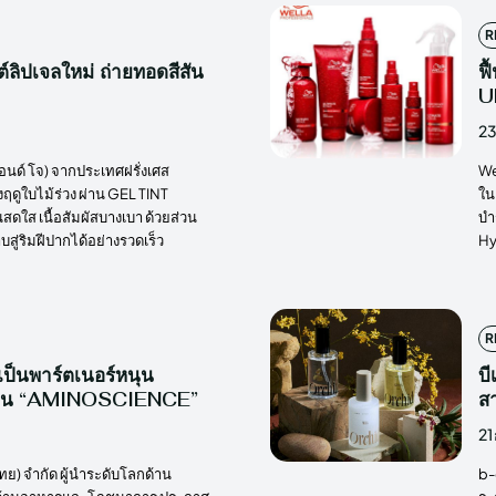
R
์ลิปเจลใหม่ ถ่ายทอดสีสัน
ฟ
U
23
อนด์ โจ) จากประเทศฝรั่งเศส
We
ดูใบไม้ร่วง ผ่าน GEL TINT
ใน
ดใส เนื้อสัมผัสบางเบา ด้วยส่วน
บำ
บสู่ริมฝีปากได้อย่างรวดเร็ว
Hy
R
รเป็นพาร์ตเนอร์หนุน
บี
 ผ่าน “AMINOSCIENCE”
สา
21
ทย) จำกัด ผู้นำระดับโลกด้าน
b-