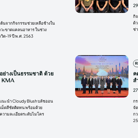
29
กิ
ด้
ริ่มต้นจากกิจกรรมช่วยเหลือช้างใน
ช่
กภาวะขาดแคลนอาหาร ในช่วง
ด-19 ปี พ.ศ. 2563
R
นอย่างเป็นธรรมชาติ ด้วย
ค
ก KMA
ส
27
ี แนะนำ Cloudy Blush บลัชออน
กร
บ เม็ดสีชัดติดทน พร้อมด้วย
จั
 ความละเอียดระดับไมโคร
กว
25