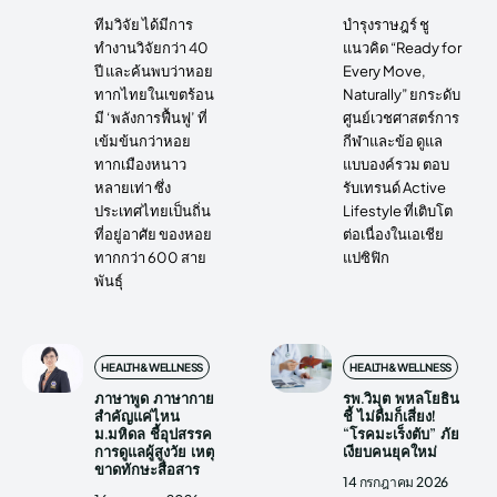
ทีมวิจัย ได้มีการ
บำรุงราษฎร์ ชู
ทำงานวิจัยกว่า 40
แนวคิด “Ready for
ปี และค้นพบว่าหอย
Every Move,
ทากไทยในเขตร้อน
Naturally” ยกระดับ
มี ‘พลังการฟื้นฟู’ ที่
ศูนย์เวชศาสตร์การ
เข้มข้นกว่าหอย
กีฬาและข้อ ดูแล
ทากเมืองหนาว
แบบองค์รวม ตอบ
หลายเท่า ซึ่ง
รับเทรนด์ Active
ประเทศไทยเป็นถิ่น
Lifestyle ที่เติบโต
ที่อยู่อาศัย ของหอย
ต่อเนื่องในเอเชีย
ทากกว่า 600 สาย
แปซิฟิก
พันธุ์
HEALTH&WELLNESS
HEALTH&WELLNESS
ภาษาพูด ภาษากาย
รพ.วิมุต พหลโยธิน
สำคัญแค่ไหน
ชี้ ไม่ดื่มก็เสี่ยง!
ม.มหิดล ชี้อุปสรรค
“โรคมะเร็งตับ” ภัย
การดูแลผู้สูงวัย เหตุ
เงียบคนยุคใหม่
ขาดทักษะสื่อสาร
14 กรกฎาคม 2026