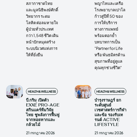
สภากาชาดไทย
พญาไทและเครือ
และมูลนิธิพงษ์ศักดิ์
โรงพยาบาลเปาโล
วิทยากร ระดม
ก้าวสู่ปีที่ 50 ของ
โลหิต ต่อลมหายใจ
การให้บริการ
ผู้ป่วยทั่วประเทศ
ทางการแพทย์
กว่า 1,548 ชีวิต เดิน
พร้อมตอกย้ำ
หน้าปักหมุดสร้าง
บทบาทการเป็น
ระบบนิเวศแห่งการ
"Partner for Life
ให้ที่ยั่งยืน
หรือ พันธมิตรด้าน
สุขภาพที่อยู่ดูแล
คุณทุกช่วงชีวิต"
HEALTH&WELLNESS
HEALTH&WELLNESS
บี.กริม เปิดตัว
บำรุงราษฎร์ ยก
EXXÉ PRO-AGE
ระดับศูนย์
สกินแคร์ทีมวิจัย
เวชศาสตร์การกีฬา
ไทย ชูพลังการฟื้นฟู
และข้อ รองรับเท
จากหอยทากและ
รนด์ ACTIVE
กล้วยไม้
LIFESTYLE
21 กรกฎาคม 2026
21 กรกฎาคม 2026