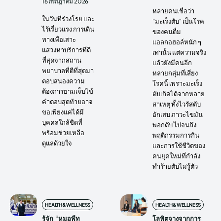
16 กรกฎาคม 2026
หลายคนเชื่อว่า
ในวันที่ร่วงโรย และ
"มะเร็งตับ" เป็นโรค
ไร้เรี่ยวแรง การเดิน
ของคนดื่ม
ทางเพื่อเสาะ
แอลกอฮอล์หนัก ๆ
แสวงหาบริการที่ดี
เท่านั้น แต่ความจริง
ที่สุดจากสถาน
แล้วยังมีคนอีก
พยาบาลที่ดีที่สุดมา
หลายกลุ่มที่เสี่ยง
ตอบสนองความ
โรคนี้ เพราะมะเร็ง
ต้องการยามเจ็บไข้
ตับเกิดได้จากหลาย
คำตอบสุดท้ายอาจ
สาเหตุ ทั้งไวรัสตับ
ขอเพียงแค่ได้มี
อักเสบ ภาวะไขมัน
บุคคลใกล้ชิดที่
พอกตับ ไปจนถึง
พร้อมช่วยเหลือ
พฤติกรรมการกิน
ดูแลด้วยใจ
และการใช้ชีวิตของ
คนยุคใหม่ที่กำลัง
ทำร้ายตับไม่รู้ตัว
HEALTH&WELLNESS
HEALTH&WELLNESS
รู้จัก “หมอพีท
โลหิตจางจากการ