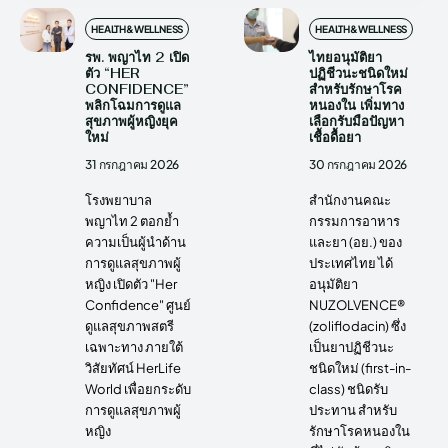
HEALTH&WELLNESS
HEALTH&WELLNESS
รพ. พญาไท 2 เปิด
ไทยอนุมัติยา
ตัว “HER
ปฏิชีวนะชนิดใหม่
CONFIDENCE”
สำหรับรักษาโรค
พลิกโฉมการดูแล
หนองใน เพิ่มทาง
สุขภาพผู้หญิงยุค
เลือกรับมือปัญหา
ใหม่
เชื้อดื้อยา
31 กรกฎาคม 2026
30 กรกฎาคม 2026
โรงพยาบาล
สำนักงานคณะ
พญาไท 2 ตอกย้ำ
กรรมการอาหาร
ความเป็นผู้นำด้าน
และยา (อย.) ของ
การดูแลสุขภาพผู้
ประเทศไทย ได้
หญิง เปิดตัว "Her
อนุมัติยา
Confidence" ศูนย์
NUZOLVENCE®
ดูแลสุขภาพสตรี
(zoliflodacin) ซึ่ง
เฉพาะทาง ภายใต้
เป็นยาปฏิชีวนะ
วิสัยทัศน์ HerLife
ชนิดใหม่ (first-in-
World เพื่อยกระดับ
class) ชนิดรับ
การดูแลสุขภาพผู้
ประทาน สำหรับ
หญิง
รักษาโรคหนองใน