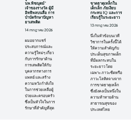
นพ.พิชญุตม์”
ขาดธาตุเหล็กใน
เจ้าของรางวัล ผู้มี
เด็กเล็ก ภัยเงียบ
อิทธิพลบนสื่อ การ
กระทบ IQ และการ
บำบัดรักษาปัญหา
เรียนรู้ในระยะยาว
ยาเสพติด
13 กรกฎาคม 2026
14 กรกฎาคม 2026
นึ่งในหัวข้อบนเวที
ผมอยากแชร์
วิชาการในครั้งนี้ได้
ประสบการณ์และ
ให้ความสำคัญกับ
ความรู้ใหม่ๆ เกี่ยว
ประเด็นสุขภาพเด็ก
กับการรักษาด้าน
ที่มีผลกระทบใน
การเสพติดให้กับ
ระยะยาว โดย
บุคลากรทางการ
เฉพาะ ภาวะซีดหรือ
แพทย์ และสร้าง
ภาวะโลหิตจางจาก
ความหวัง กำลังใจ
การขาดธาตุเหล็ก
ในการช่วยเหลือผู้
ซึ่งยังคงเป็นหนึ่งใน
ป่วยและครอบครัว
ความท้าทายด้าน
ซึ่งเป็นหัวใจในการ
สาธารณสุขของ
รักษาที่สำคัญที่สุด
ประเทศไทย