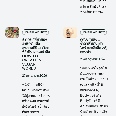
ที่ไม่ซับซ้อนบริเวณ
อวัยวะสืบพันธุ์และ
ทางเดินปัสสาวะ
HEALTH&WELLNESS
HEALTH&WELLNESS
สำรวจ “ที่มาของ
ดูดไขมันแขน
อาหาร” เพื่อ
ราคาเริ่มต้นเท่า
สุขภาพที่ดีและโลก
ไหร่ และสิ่งที่ควรรู้
ที่ยั่งยืน ผ่านหนังสือ
ก่อนทำ
HOW TO
23 กรกฎาคม 2026
CREATE A
VEGAN
ปัจจัยที่ทำให้ดูดไข
WORLD
มันแขนราคาแตก
27 กรกฎาคม 2026
ต่างกันมีหลายอย่าง
เช่น เทคนิคที่ใช้
หนังสือเล่มนี้นำ
อย่าง VASER,
เสนอแนวคิดที่ชวน
Body-Jet หรือ
ให้ผู้อ่านมองว่า การ
BodyTite ที่มี
สร้างระบบอาหารที่
คุณสมบัติกระชับผิว
ยั่งยืนไม่จำเป็นต้อง
ร่วมด้วย ปริมาณไข
เริ่มจากการ