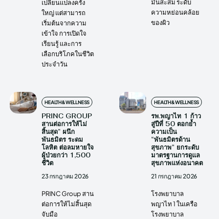
มันสะสม ระดับ
เปลี่ยนแปลงครั้ง
ความหย่อนคล้อย
ใหญ่ แต่สามารถ
ของผิว
เริ่มต้นจากความ
เข้าใจ การเปิดใจ
เรียนรู้ และการ
เลือกบริโภคในชีวิต
ประจำวัน
HEALTH&WELLNESS
HEALTH&WELLNESS
PRINC GROUP
รพ.พญาไท 1 ก้าว
สานต่อการให้ไม่
สู่ปีที่ 50 ตอกย้ำ
สิ้นสุด” ผนึก
ความเป็น
พันธมิตร ระดม
“พันธมิตรด้าน
โลหิต ต่อลมหายใจ
สุขภาพ” ยกระดับ
ผู้ป่วยกว่า 1,500
มาตรฐานการดูแล
ชีวิต
สุขภาพแห่งอนาคต
23 กรกฎาคม 2026
21 กรกฎาคม 2026
PRINC Group สาน
โรงพยาบาล
ต่อการให้ไม่สิ้นสุด
พญาไท 1 ในเครือ
จับมือ
โรงพยาบาล