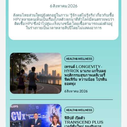
6 สิงหาคม 2026
สังคมไทยส่วนใหญ่ยังตกอยู่ในภาวะ 'รู้จัก แต่ไม่รู้จริง' เกี่ยวกับเชื้อ
HPV หลายคนเห็นเป็นเรื่องไกลตัว ทุกนาทีทั่วโลกมีคนตรวจพบว่า
ติดเชื้อ HPV ซึ่งนำไปสู่มะเร็งบางชนิด โดยเชื้อสามารถแฝงตัวอยู่
ในร่างกายเป็นเวลาหลายสิบปีโดยไม่แสดงอาการ
HEALTH&WELLNESS
เทรนด์ LONGEVITY-
HYROX มาแรง แกร็บเผย
พฤติกรรมสุขภาพเดลิเวอรี่
ฟิตเฟิร์ม หวานน้อย โปรตีน
ยอดพุ่ง
6 สิงหาคม 2026
HEALTH&WELLNESS
ฟิลิปส์ เปิดตัว
TRANSCEND PLUS
เวอร์ชั่นใหม่ รองรับการ