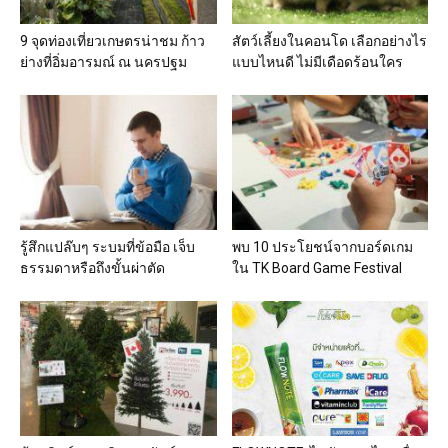
9 จุดท่องเที่ยวเกษตรน่าชม ก้าว
สัตว์เลี้ยงในคอนโด เลือกอย่างไร
ย่างที่อิ่มอารมณ์ ณ นครปฐม
แบบไหนดี ไม่มีเดือดร้อนใคร
รู้สึกแปล๊บๆ ระบมที่ข้อมือ เจ็บ
พบ 10 ประโยชน์จากบอร์ดเกม
ธรรมดาหรือถึงขั้นผ่าตัด
ใน TK Board Game Festival