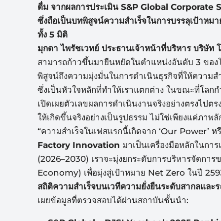
ดื่ม
จากผลการประเมิน S&P Global Corporate S
ซึ่งถือเป็นบทพิสูจน์ความสำเร็
จในการบรรลุเป้าหมาย
ทั้ง 5 มิติ
มุกดา ไพรัชเวทย์ ประธานเจ้าหน้าที่บริหาร บริษั
สามารถก้าวขึ้นมา
ยืนหยัดในตำแหน่งอันดับ 3 ของโ
พิสูจน์ถึงความมุ่งมั่
นในการดำเนินธุรกิจที่ให้
ความสำ
ซึ่งเป็นหัวใจหลักที่ทำให้
เราแตกต่าง ในขณะที่โลกกำ
เปิดเผยตั
วเลขผลการดำเนินงานจริงอย่
างตรงไปตรงม
ให้เกิดขึ้นจริงอย่างเป็นรู
ปธรรม ไม่ใช่เพียงแค่ภาพลั
“ความสำเร็จในเฟสแรกนี้เกิดจาก ‘Our Power’ หร
Factory Innovation
มาเป็นเครื่องมือหลั
กในการเป
(2026–2030) เราจะมุ่งยกระดับการบริหารจั
ดการข
Economy) เพื่อมุ่งสู่เป้าหมาย Net Zero ในปี 2593 
สถิติความสำเร็จบนเวทีความยั่
งยืนระดับสากลและร
เผยข้อมูลที่
ตรวจสอบได้ผ่านสถาบันชั้นนำ: