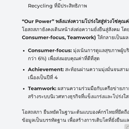
Recycling ที่มีประสิทธิภาพ
“Our Power” พลังแห่งความโปร่งใสสู่ห่วงโซ่
คุณค
โอสถสภายังคงเดินหน้าส่งต่
อความยั่งยืนสู่สังคม 
Consumer-focus, Teamwork)
ให้กลายเป็นผลลั
Consumer-focus:
มุ่งเน้นการดู
แลสุขภาพผู้บ
กว่า 6%) เพื่อส่งมอบคุณค่าที่ดีที่สุด
Achievement:
สะท้อนผ่านความมุ่
งมั่นจนสาม
เนื่
องเป็นปีที่ 4
Teamwork:
ผสานความร่วมมือกั
บเครือข่ายภาย
สร้างระบบนิเวศทางธุรกิจที่แข็
งแกร่งและโปร่งใส
โอสถสภา ยืนหยัดในฐานะต้นแบบองค์กรไทยที่
ยึดถ
ข้อมูลเป็
นบรรทัดฐาน เพื่อสร้างการเติบโตที่ยั่งยื
นและ