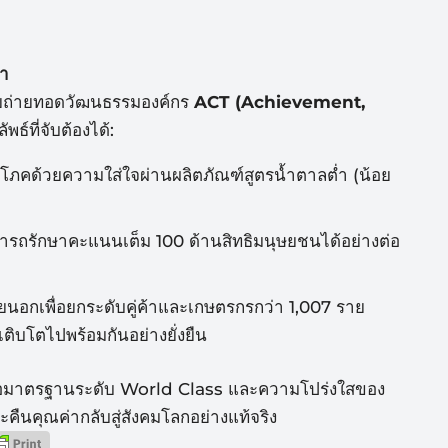
่า
โดยถ่ายทอดวัฒนธรรมองค์กร
ACT (Achievement,
พธ์ที่
จับต้องได้:
ริโภคด้วยความใส่
ใจผ่านผลิตภัณฑ์สูตรน้ำตาลต่ำ (น้อย
ารถรักษาคะแนนเต็ม 100 ด้านสิทธิมนุษยชนได้อย่างต่อ
นอกเพื่อยกระดับคู่
ค้าและเกษตรกรกว่า 1,007 ราย
เติบโตไปพร้
อมกันอย่างยั่งยืน
ือมาตรฐานระดับ World Class และความโปร่งใสของ
คืนคุณค่ากลับสู่สั
งคมโลกอย่างแท้จริง