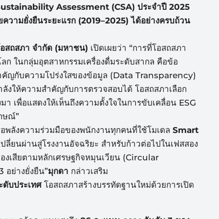
ustainability Assessment (CSA) ประจำปี 2025
ความยั่งยื
นระยะแรก (2019–2025) ได้อย่างครบถ้วน
ท โอสถสภา จำกัด (มหาชน)
เปิดเผยว่า “การที่โอสถสภา
ลก ในกลุ่มอุตสาหกรรมเครื่
องดื่มระดับสากล คือข้อ
คัญกับความโปร่งใสของข้
อมูล (Data Transparency)
ลังให้ความสำคัญกั
บการตรวจสอบได้ โอสถสภาเลือก
า เพื่อแสดงให้เห็นถึงความตั้
งใจในการขับเคลื่อน ESG
กษณ์”
ือพลังความร่วมมือของพนั
กงานทุกคนที่ใช้โมเดล
Smart
ลี่ยนผ่านสู่โรงงานอั
จฉริยะ สำหรับก้าวต่อไปในเฟสสอง
องเสียตามหลักเศรษฐกิจหมุ
นเวียน (Circular
อย่างยั่งยืน”
มุกดา
กล่าวเสริม
ะดับประเทศ
โอสถสภาสร้างบรรทัดฐานใหม่ด้
วยการเปิด