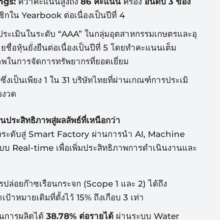
ngs:
คว้าคะแนนสูงถึง
86 คะแนน
ครอง
อันดับ 3 ของ
ชิกใน Yearbook ต่อเนื่องเป็นปีที่ 4
ะเมินในระดับ “AAA” ในกลุ่มอุตสาหกรรมเกษตรและอุ
ชื่อหุ้นยั่งยืนต่อเนื่
องเป็นปีที่ 5 โดยทำคะแนนเต็ม
าพในการจัดการทรั
พยากรที่ยอดเยี่ยม
ซึ่งเป็นเพียง 1 ใน 31 บริษัทไทยที่ผ่านเกณฑ์การประเมิ
้มงวด
นประสิทธิ
ภาพสู่ผลลัพธ์ที่เหนือกว่า
ระดับสู่ Smart Factory ผ่านการนำ AI, Machine
แบบ
Real-time เพื่อเพิ่มประสิทธิภาพการดำเนิ
นงานและ
ปล่อยก๊าซเรื
อนกระจก (Scope 1 และ 2) ได้ถึง
เป้าหมายเดิมที่ตั้
งไว้ 15% ถึงเกือบ 3 เท่า
นการผลิตได้
38.78% ต่อรายได้
ผ่านระบบ Water