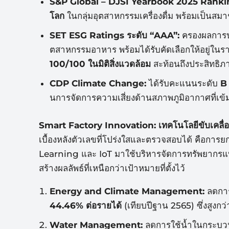
S&P Global – DJSI Yearbook 2025 Ranki
โลก
ในกลุ่มอุตสาหกรรมเครื่
องดื่ม พร้อมเป็นสมา
SET ESG Ratings ระดับ “AAA”:
ครองผลการปร
ตสาหกรรมอาหาร พร้อมได้รับคัดเลือกให้อยู่
ในราย
100/100 ในมิติสิ่งแวดล้อม
สะท้อนถึ
งประสิทธิภ
CDP Climate Change:
ได้รับคะแนนระดับ
B
นการจัดการความเสี่ยงด้านสภาพภู
มิอากาศที่เข
Smart Factory Innovation: เทคโนโลยีขับเคลื่อ
เบื้องหลังตัวเลขที่โปร่
งใสและตรวจสอบได้ คือการยก
Learning และ IoT มาใช้บริหารจัดการทรัพยากร
สร้างผลลัพธ์ที่เหนือกว่
าเป้าหมายที่ตั้งไว้
Energy and Climate Management:
ลดการ
44.46% ต่อรายได้
(เทียบปีฐาน 2565) ซึ่งสูงกว่า
Water Management:
ลดการใช้น้ำ
ในกระบว