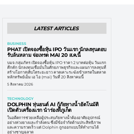
LATEST ARTICLES
BUSINESS
PHAT เปิดจองซื้อหุ้น IPO วันแรก นักลงทุนตอบ
รับล้นหลาม จ่อเทรด MAI 20 ส.ค.นี้
บมจ.กลุ่มภัทร เปิดจองซื้อหุ้น IPO ราคา 2 บาทต่อหุ้น วันแรก
คึกคัก นักลงทุนเชื่อมั่นในศักยภาพธุรกิจและแผนการลงทุนที่
สร้างโอกาสเติบโตระยะยาว คาดเคาะระฆังเข้าเทรดในตลาด
หลักทรัพย์เอ็ม เอ ไอ (mai) วันที่ 20 สิงหาคมนี้
5 สิงหาคม 2026
TECHNOLOGY
DOLPHIN หุ่นยนต์ AI กู้ภัยทางน้ำอัตโนมัติ
เปิดตัวเครื่องแรก นำร่องที่ภูเก็ต
ในอดีตการช่วยเหลือผู้ประสบภัยทางน้ำต้องอาศัยอุปกรณ์
อย่างห่วงยางและกำลังคน ซึ่งมีข้อจำกัดด้านประสิทธิภาพ
และความรวดเร็ว แต่ Dolphin ถูกออกแบบให้ทำงานได้
อย่างชาญฉลาด