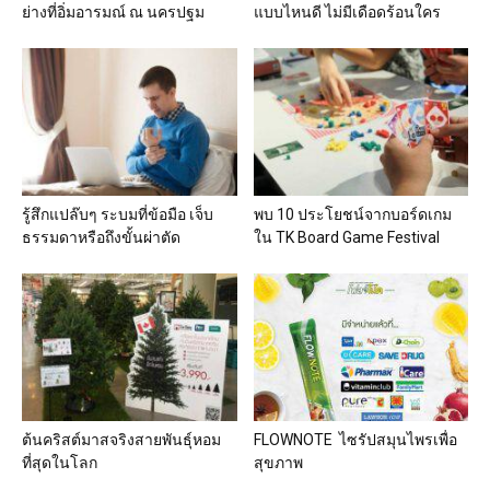
ย่างที่อิ่มอารมณ์ ณ นครปฐม
แบบไหนดี ไม่มีเดือดร้อนใคร
รู้สึกแปล๊บๆ ระบมที่ข้อมือ เจ็บ
พบ 10 ประโยชน์จากบอร์ดเกม
ธรรมดาหรือถึงขั้นผ่าตัด
ใน TK Board Game Festival
ต้นคริสต์มาสจริงสายพันธุ์หอม
FLOWNOTE ไซรัปสมุนไพรเพื่อ
ที่สุดในโลก
สุขภาพ