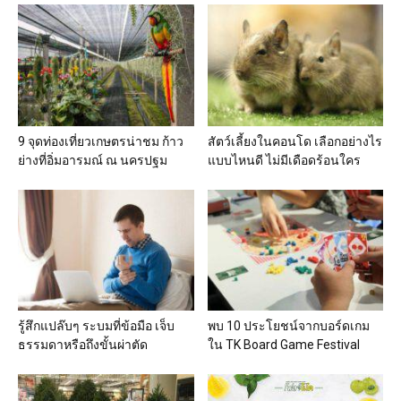
9 จุดท่องเที่ยวเกษตรน่าชม ก้าว
สัตว์เลี้ยงในคอนโด เลือกอย่างไร
ย่างที่อิ่มอารมณ์ ณ นครปฐม
แบบไหนดี ไม่มีเดือดร้อนใคร
รู้สึกแปล๊บๆ ระบมที่ข้อมือ เจ็บ
พบ 10 ประโยชน์จากบอร์ดเกม
ธรรมดาหรือถึงขั้นผ่าตัด
ใน TK Board Game Festival