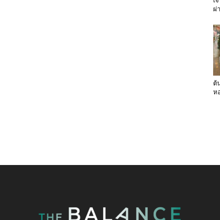
เจ
ผ่
ต้
หอ