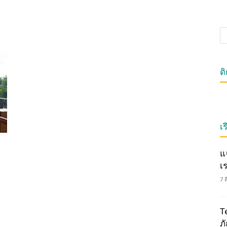
ต
เร
แ
เ
7 
T
ภ