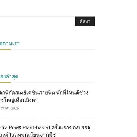
ิดตามเรา
ื่องล่าสุด
จกพิกัดสเตย์เคชันสายฟิต พักที่ไหนดีช่วง
รซใหญ่เดือนสิงหา
สิงหาคม 2026
etra Rex® Plant-based ครั้งแรกของบรรจุ
ัณฑ์วัสดุหมุนเวียนจากพืช