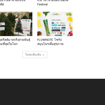
็บธรรมดาหรือถึงขั้น
เกม ใน TK Board Game
าตัด
Festival
นคริสต์มาสจริงสายพันธุ์
FLOWNOTE ไซรัป
มที่สุดในโลก
สมุนไพรเพื่อสุขภาพ
โหลดเพิ่มเติม