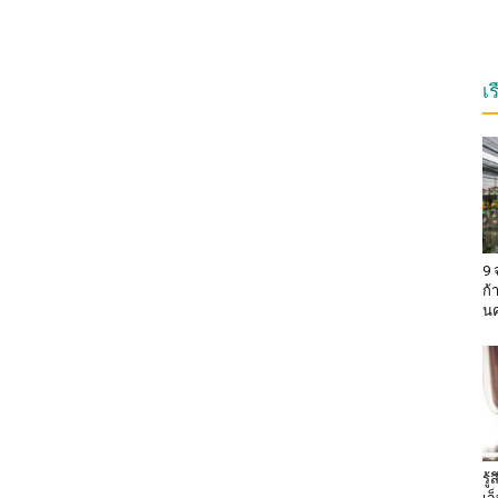
เ
9 
ก้
น
รู