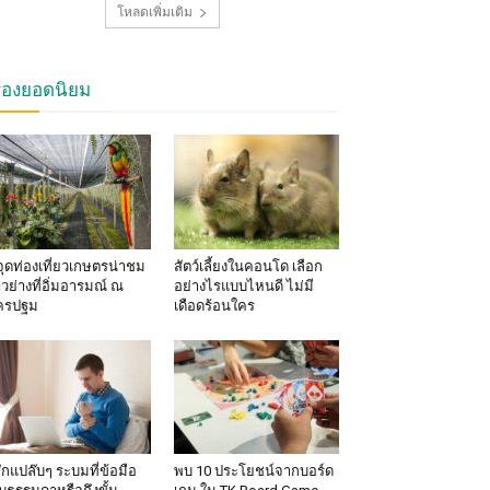
โหลดเพิ่มเติม
รื่องยอดนิยม
จุดท่องเที่ยวเกษตรน่าชม
สัตว์เลี้ยงในคอนโด เลือก
าวย่างที่อิ่มอารมณ์ ณ
อย่างไรแบบไหนดี ไม่มี
ครปฐม
เดือดร้อนใคร
้สึกแปล๊บๆ ระบมที่ข้อมือ
พบ 10 ประโยชน์จากบอร์ด