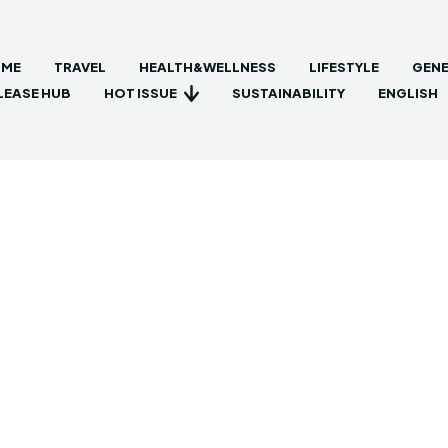
ME
TRAVEL
HEALTH&WELLNESS
LIFESTYLE
GENE
HOT ISSUE
LEASE HUB
SUSTAINABILITY
ENGLISH