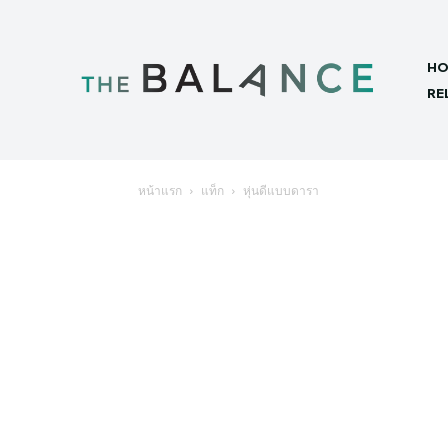
HO
RE
หน้าแรก
แท็ก
หุ่นดีแบบดารา