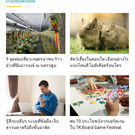
เรื่องยอดนิยม
9 จุดท่องเที่ยวเกษตรน่าชม ก้าว
สัตว์เลี้ยงในคอนโด เลือกอย่างไร
ย่างที่อิ่มอารมณ์ ณ นครปฐม
แบบไหนดี ไม่มีเดือดร้อนใคร
รู้สึกแปล๊บๆ ระบมที่ข้อมือ เจ็บ
พบ 10 ประโยชน์จากบอร์ดเกม
ธรรมดาหรือถึงขั้นผ่าตัด
ใน TK Board Game Festival