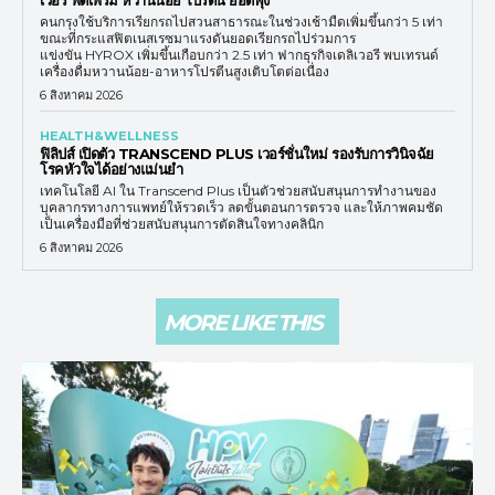
คนกรุงใช้บริการเรียกรถไปสวนสาธารณะในช่วงเช้ามืดเพิ่มขึ้นกว่า 5 เท่า
ขณะที่กระแสฟิตเนสเรซมาแรงดันยอดเรียกรถไปร่วมการ
แข่งขัน HYROX เพิ่มขึ้นเกือบกว่า 2.5 เท่า ฟากธุรกิจเดลิเวอรี พบเทรนด์
เครื่องดื่มหวานน้อย-อาหารโปรตีนสูงเติบโตต่อเนื่อง
6 สิงหาคม 2026
HEALTH&WELLNESS
ฟิลิปส์ เปิดตัว TRANSCEND PLUS เวอร์ชั่นใหม่ รองรับการวินิจฉัย
โรคหัวใจได้อย่างแม่นยำ
เทคโนโลยี AI ใน Transcend Plus เป็นตัวช่วยสนับสนุนการทำงานของ
บุคลากรทางการแพทย์ให้รวดเร็ว ลดขั้นตอนการตรวจ และให้ภาพคมชัด
เป็นเครื่องมือที่ช่วยสนับสนุนการตัดสินใจทางคลินิก
6 สิงหาคม 2026
MORE LIKE THIS