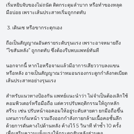
เริ่มหยิบจับของไม่ถนัด ติดกระดุมลำบาก หรือทำของหลุด
มือบ่อย เพราะเส้นประสาทเริ่มถูกกดทับ
เดินเซ หรือขากระตุกเอง
ถือเป็นสัญญาณอันตรายระดับรุนแรง เพราะอาจหมายถึง
“ไขสันหลัง” ถูกกดทับ ซึ่งต้องรีบพบแพทย์ทันที
นอกจากนี้ หากไอหรือจามแล้วมีอาการเสียววาบลงแขน
หรือหลัง อาจเป็นสัญญาณว่าหมอนรองกระดูกกำลังกดเบียด
เส้นประสาทอย่างรุนแรง
สำหรับแนวทางป้องกัน แพทย์แนะนำว่า ไม่จำเป็นต้องเลิกใช้
คอมพิวเตอร์หรือมือถือ แต่ควรปรับพฤติกรรมให้ถูกหลัก
สรีระ เช่น ปรับหน้าจอคอมให้อยู่ระดับสายตา ยกมือถือขึ้น
แทนการก้มหน้า รวมถึงออกกำลังกายกล้ามเนื้อคอชั้นลึก
ด้วยการดันคางไปด้านหลัง ค้างไว้ 5 วินาที ทำซ้ำ 10 ครั้ง
เพื่อเสริมความแข็งแรงให้กระดูกสันหลังส่วนคอ