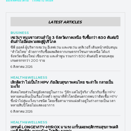
ออฟฟิศซินโดรม
โรงพยาบาลเอส
LATEST ARTICLES
BUSINESS
เซเว่นฯ หนุนชาวสวนลำไย 3 จังหวัดภาคเหนือ รับซื้อกว่า 830 ตันต่อปี
ดันลำไยอีดอพวงสดสู่ผู้บริโภค
ซีพี ออลล์ ผู้บริหารเซเว่น อีเลฟเว่น และเซเว่น เดลิเวอรี่ เดินหน้าสนับสนุน
“ลำไยไทย” ด้วยการรับซื้อผลผลิตจากเกษตรกรโซนภาคเหนือ ได้แก่
จังหวัดเชียงใหม่ เชียงราย และลำพูน รวมกว่า 830 ตันต่อปี ครอบคลุม
เกษตรกรกว่า 200 ราย
6 สิงหาคม 2026
HEALTH&WELLNESS
เลิกคิดว่า ไม่เป็นไร HPV ภัยเงียบสุขภาพคนไทย ชะล่าใจ กลายเป็น
มะเร็ง
สังคมไทยส่วนใหญ่ยังตกอยู่ในภาวะ 'รู้จัก แต่ไม่รู้จริง' เกี่ยวกับเชื้อ HPV
หลายคนเห็นเป็นเรื่องไกลตัว ทุกนาทีทั่วโลกมีคนตรวจพบว่าติดเชื้อ HPV
ซึ่งนำไปสู่มะเร็งบางชนิด โดยเชื้อสามารถแฝงตัวอยู่ในร่างกายเป็นเวลา
หลายสิบปีโดยไม่แสดงอาการ
6 สิงหาคม 2026
HEALTH&WELLNESS
เทรนด์ LONGEVITY-HYROX มาแรง แกร็บเผยพฤติกรรมสุขภาพเดลิ
เวอรี่ ฟิตเฟิร์ม หวานน้อย โปรตีน ยอดพุ่ง