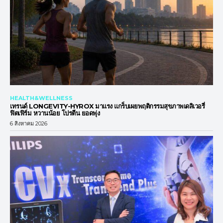
HEALTH&WELLNESS
เทรนด์ LONGEVITY-HYROX มาแรง แกร็บเผยพฤติกรรมสุขภาพเดลิเวอรี่
ฟิตเฟิร์ม หวานน้อย โปรตีน ยอดพุ่ง
6 สิงหาคม 2026