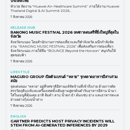
ประเทศไทย
หัวเว่ย จัดงาน “Huawei AI+ Healthcare Summit” ภายใต้งาน Huawei
Thailand Digital & AI Summit 2026...
7 สิงหาคม 2026
RELEASE HUB
RANONG MUSIC FESTIVAL 2026 เทศกาลดนตรีที่ยิ่งใหญ่ที่สุดใน
จังหวัด
จังหวัดระนอง โดยสำนักงานการท่องเที่ยวและกีฬาจังหวัด ผนึกกำลังจัด
งาน “RANONG MUSIC FESTIVAL 2026” เพื่อส่งเสริมการท่องเที่ยว
จังหวัดระนอง ภายใต้ธีม “BOUNCE Beyond the Horizon” สนุกกันให้
สุดขอบฟ้า
7 สิงหาคม 2026
LIFESTYLE
MAGURO GROUP เปิดตัวแบรนด์ “หลาย” รุกตลาดอาหารอีสานร่วม
สมัย
จุดเด่นของ "หลาย" อยู่ที่รสชาติอีสานแท้จัดจ้านที่เข้าถึงง่าย ด้วยการคัด
สรรวัตถุดิบแท้และเครื่องเทศดั้งเดิมตามสูตรต้นตำรับอาหารอีสาน นำมา
ใส่ในเมนูที่คุ้นเคย อาทิ ส้มตำ ลาบ น้ำตก ยำ ต้มแซ่บ ย่าง และอาหารทะเล
ย่างอย่างกุ้งแม่น้ำย่าง
7 สิงหาคม 2026
ENGLISH
GARTNER PREDICTS MOST PRIVACY INCIDENTS WILL
STEM FROM AI-GENERATED INFERENCES BY 2029