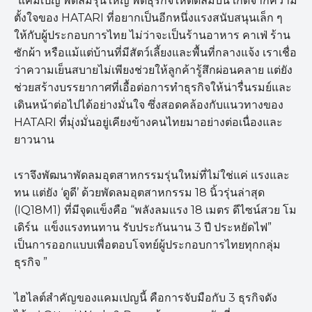
“แคมเปญ พัดลมรุ่นใหญ่ พัดธุรกิจให้ติดลมบน เกิดจากความ
ตั้งใจของ HATARI ที่อยากเป็นอีกหนึ่งแรงสนับสนุนเล็ก ๆ
ให้กับผู้ประกอบการไทย ไม่ว่าจะเป็นร้านอาหาร คาเฟ่ ร้าน
ซักผ้า หรือแม้แต่บ้านที่มีสัตว์เลี้ยงและพื้นที่กลางแจ้ง เราเชื่อ
ว่าความเย็นสบายไม่เพียงช่วยให้ลูกค้ารู้สึกผ่อนคลาย แต่ยัง
ช่วยสร้างบรรยากาศที่เอื้อต่อการทำธุรกิจให้น่ารื่นรมย์และ
เดินหน้าต่อไปได้อย่างมั่นใจ ซึ่งสอดคล้องกับแนวทางของ
HATARI ที่มุ่งมั่นอยู่เคียงข้างคนไทยมาอย่างต่อเนื่องและ
ยาวนาน
เราจึงพัฒนาพัดลมอุตสาหกรรมรุ่นใหม่ที่ไม่ใช่แค่ แรงและ
ทน แต่ยัง ‘ดูดี’ ด้วยพัดลมอุตสาหกรรม 18 นิ้วรุ่นล่าสุด
(IQ18M1) ที่มีจุดแข็งคือ “พลังลมแรง 18 เมตร ดีไซน์สวย โม
เดิร์น แข็งแรงทนทาน รับประกันนาน 3 ปี ประหยัดไฟ”
เป็นการออกแบบเพื่อตอบโจทย์ผู้ประกอบการไทยทุกกลุ่ม
ธุรกิจ ”
ไฮไลต์สำคัญของแคมเปญนี้ คือการจับมือกับ 3 ธุรกิจดัง