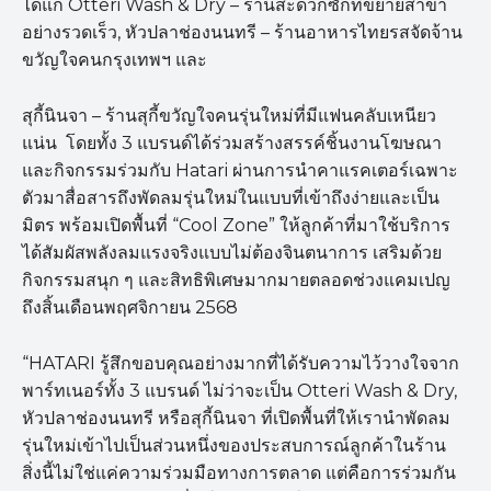
ได้แก่ Otteri Wash & Dry – ร้านสะดวกซักที่ขยายสาขา
อย่างรวดเร็ว, หัวปลาช่องนนทรี – ร้านอาหารไทยรสจัดจ้าน
ขวัญใจคนกรุงเทพฯ และ
สุกี้นินจา – ร้านสุกี้ขวัญใจคนรุ่นใหม่ที่มีแฟนคลับเหนียว
แน่น โดยทั้ง 3 แบรนด์ได้ร่วมสร้างสรรค์ชิ้นงานโฆษณา
และกิจกรรมร่วมกับ Hatari ผ่านการนำคาแรคเตอร์เฉพาะ
ตัวมาสื่อสารถึงพัดลมรุ่นใหม่ในแบบที่เข้าถึงง่ายและเป็น
มิตร พร้อมเปิดพื้นที่ “Cool Zone” ให้ลูกค้าที่มาใช้บริการ
ได้สัมผัสพลังลมแรงจริงแบบไม่ต้องจินตนาการ เสริมด้วย
กิจกรรมสนุก ๆ และสิทธิพิเศษมากมายตลอดช่วงแคมเปญ
ถึงสิ้นเดือนพฤศจิกายน 2568
“HATARI รู้สึกขอบคุณอย่างมากที่ได้รับความไว้วางใจจาก
พาร์ทเนอร์ทั้ง 3 แบรนด์ ไม่ว่าจะเป็น Otteri Wash & Dry,
หัวปลาช่องนนทรี หรือสุกี้นินจา ที่เปิดพื้นที่ให้เรานำพัดลม
รุ่นใหม่เข้าไปเป็นส่วนหนึ่งของประสบการณ์ลูกค้าในร้าน
สิ่งนี้ไม่ใช่แค่ความร่วมมือทางการตลาด แต่คือการร่วมกัน