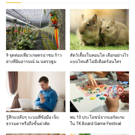
9 จุดท่องเที่ยวเกษตรน่าชม ก้าว
สัตว์เลี้ยงในคอนโด เลือกอย่างไร
ย่างที่อิ่มอารมณ์ ณ นครปฐม
แบบไหนดี ไม่มีเดือดร้อนใคร
รู้สึกแปล๊บๆ ระบมที่ข้อมือ เจ็บ
พบ 10 ประโยชน์จากบอร์ดเกม
ธรรมดาหรือถึงขั้นผ่าตัด
ใน TK Board Game Festival