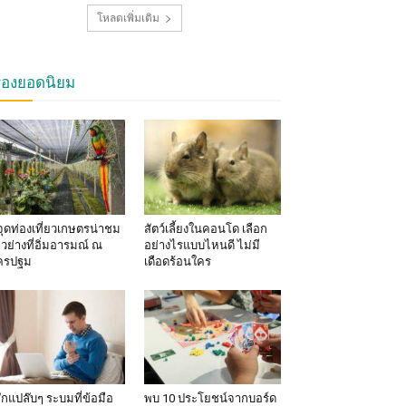
โหลดเพิ่มเติม
รื่องยอดนิยม
จุดท่องเที่ยวเกษตรน่าชม
สัตว์เลี้ยงในคอนโด เลือก
าวย่างที่อิ่มอารมณ์ ณ
อย่างไรแบบไหนดี ไม่มี
ครปฐม
เดือดร้อนใคร
้สึกแปล๊บๆ ระบมที่ข้อมือ
พบ 10 ประโยชน์จากบอร์ด