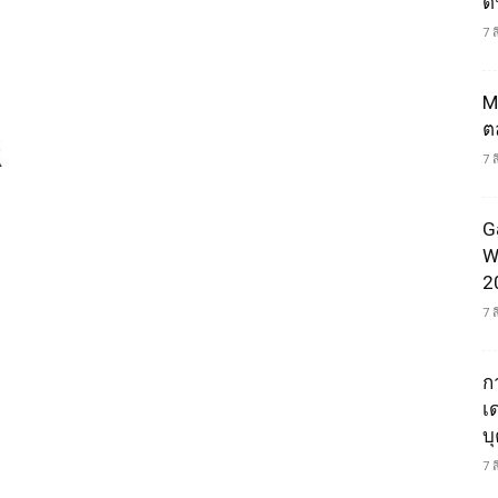
ดน
7 
M
ต
7 
e
G
W
2
7 
ก
เ
บ
7 