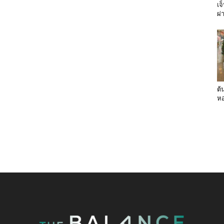
เจ
ผ่
ต้
หอ