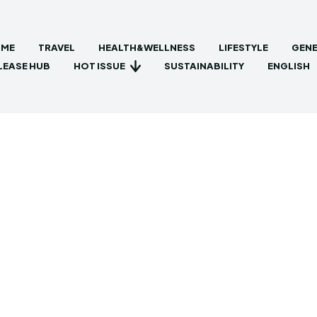
ME
TRAVEL
HEALTH&WELLNESS
LIFESTYLE
GENE
HOT ISSUE
LEASE HUB
SUSTAINABILITY
ENGLISH