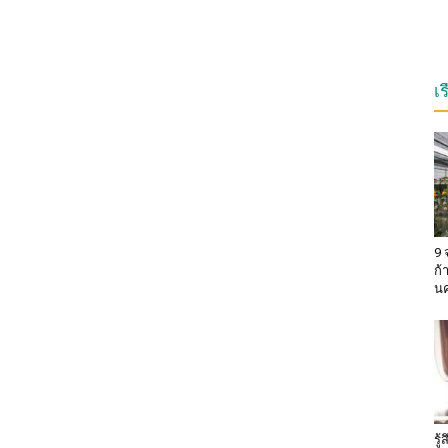
เ
9 
ก้
น
รู