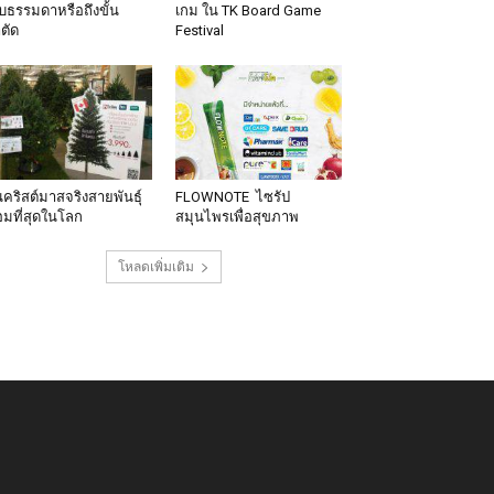
็บธรรมดาหรือถึงขั้น
เกม ใน TK Board Game
าตัด
Festival
นคริสต์มาสจริงสายพันธุ์
FLOWNOTE ไซรัป
มที่สุดในโลก
สมุนไพรเพื่อสุขภาพ
โหลดเพิ่มเติม