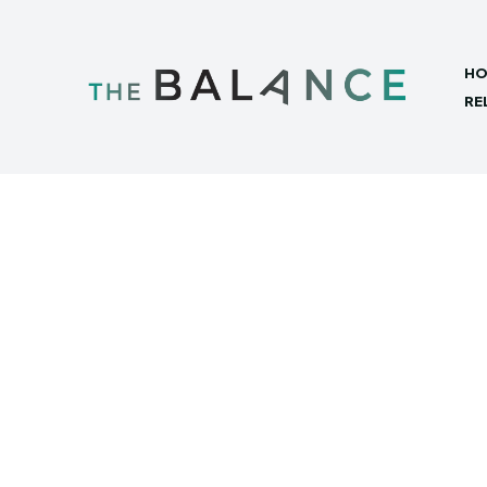
HO
RE