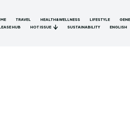
ME
TRAVEL
HEALTH&WELLNESS
LIFESTYLE
GENE
HOT ISSUE
LEASE HUB
SUSTAINABILITY
ENGLISH