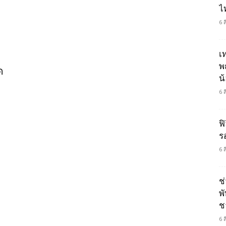
ไ
6 
เ
พ
ด
น
6 
ฟิ
ร
6 
ช
พ
ช
6 