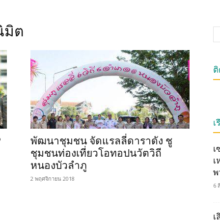
ิมิต
ต
เร
P
พัฒนาชุมชน จัดแรลลี่ดาราดัง ชู
เ
ชุมชนท่องเที่ยวโอทอปนวัตวิถี
เ
หนองบัวลำภู
พ
2 พฤศจิกายน 2018
6 
เ