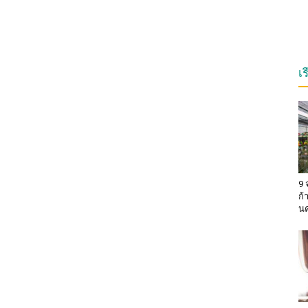
เ
9 
ก้
น