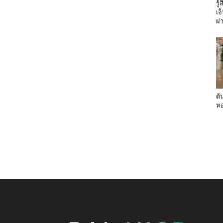
รู
เจ
ผ่
ต้
หอ