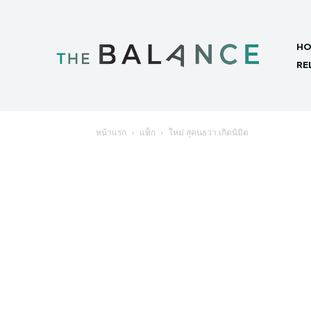
HO
RE
หน้าแรก
แท็ก
ใหม่ สุคนธวา เกิดนิมิต