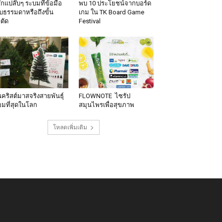
้สึกแปล๊บๆ ระบมที่ข้อมือ
พบ 10 ประโยชน์จากบอร์ด
็บธรรมดาหรือถึงขั้น
เกม ใน TK Board Game
าตัด
Festival
นคริสต์มาสจริงสายพันธุ์
FLOWNOTE ไซรัป
มที่สุดในโลก
สมุนไพรเพื่อสุขภาพ
โหลดเพิ่มเติม