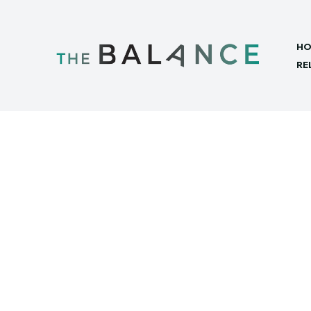
HO
RE