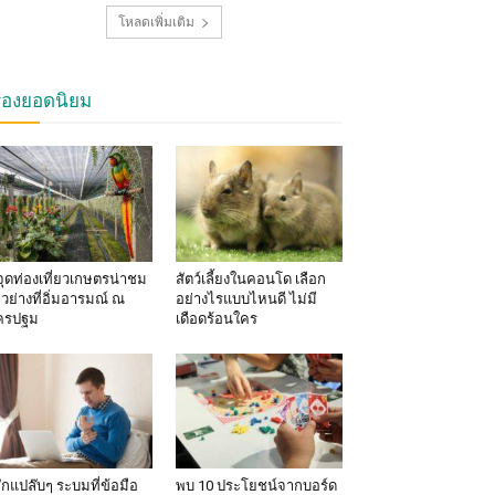
โหลดเพิ่มเติม
รื่องยอดนิยม
จุดท่องเที่ยวเกษตรน่าชม
สัตว์เลี้ยงในคอนโด เลือก
าวย่างที่อิ่มอารมณ์ ณ
อย่างไรแบบไหนดี ไม่มี
ครปฐม
เดือดร้อนใคร
้สึกแปล๊บๆ ระบมที่ข้อมือ
พบ 10 ประโยชน์จากบอร์ด