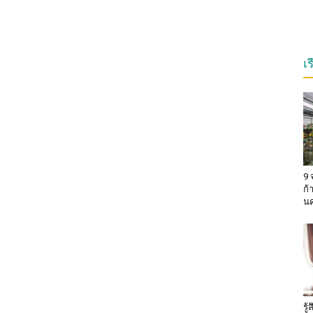
เ
9 
ก้
น
รู