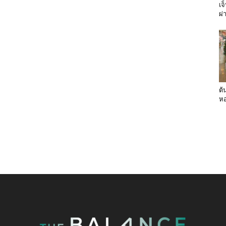
เจ
ผ่
ต้
หอ