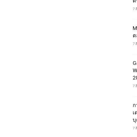
ดน
7 
M
ต
7 
G
W
2
7 
ก
เ
บ
7 