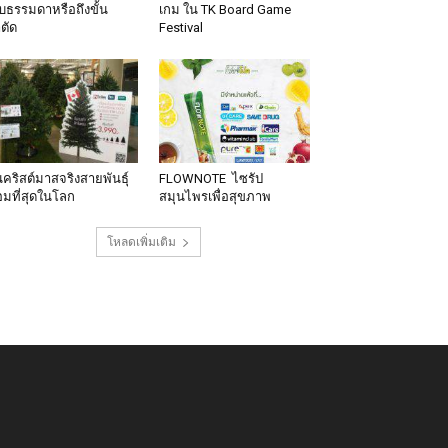
็บธรรมดาหรือถึงขั้น
เกม ใน TK Board Game
าตัด
Festival
นคริสต์มาสจริงสายพันธุ์
FLOWNOTE ไซรัป
มที่สุดในโลก
สมุนไพรเพื่อสุขภาพ
โหลดเพิ่มเติม