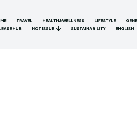
ME
TRAVEL
HEALTH&WELLNESS
LIFESTYLE
GENE
HOT ISSUE
LEASE HUB
SUSTAINABILITY
ENGLISH