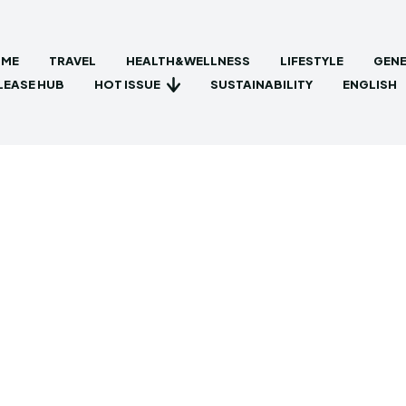
ME
TRAVEL
HEALTH&WELLNESS
LIFESTYLE
GENE
HOT ISSUE
LEASE HUB
SUSTAINABILITY
ENGLISH