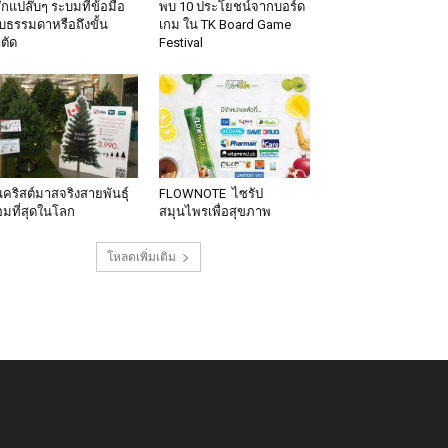
้สึกแปล๊บๆ ระบมที่ข้อมือ
พบ 10 ประโยชน์จากบอร์ด
็บธรรมดาหรือถึงขั้น
เกม ใน TK Board Game
าตัด
Festival
นคริสต์มาสจริงสายพันธุ์
FLOWNOTE ไซรัป
มที่สุดในโลก
สมุนไพรเพื่อสุขภาพ
โหลดเพิ่มเติม