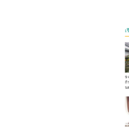
เ
9 
ก้
น