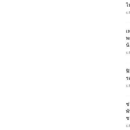
ไ
6 
เ
พ
น
6 
ฟิ
ร
6 
ช
พ
ช
6 