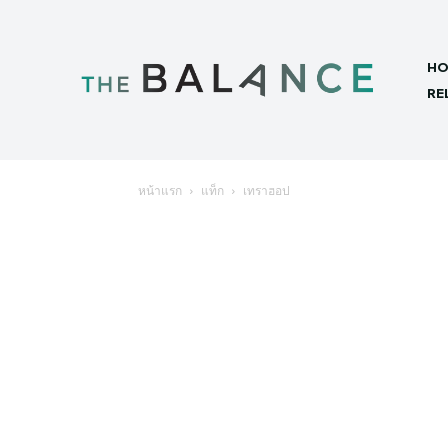
HO
RE
หน้าแรก
แท็ก
เทราฮอป