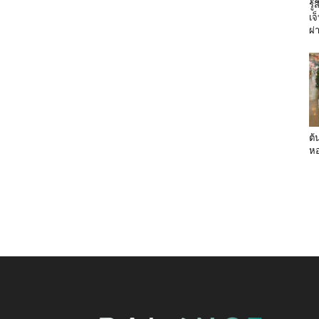
รู
เจ
ผ่
ต้
หอ