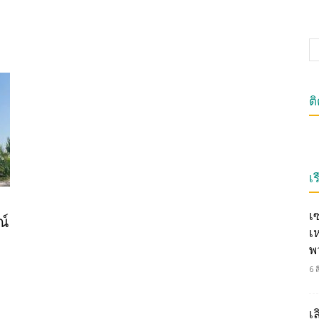
ต
เร
เ
ณ์
เ
พ
6 
เ