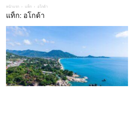
หน้าแรก
แท็ก
อโกด้า
แท็ก: อโกด้า