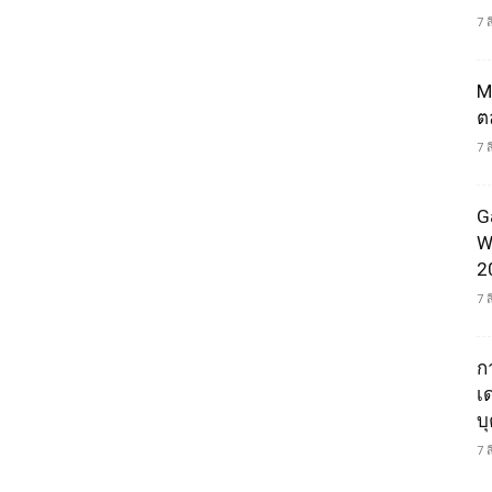
7 
M
ต
7 
G
W
2
7 
ก
เ
บ
7 