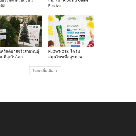
็บธรรมดาหรือถึงขั้น
เกม ใน TK Board Game
าตัด
Festival
นคริสต์มาสจริงสายพันธุ์
FLOWNOTE ไซรัป
มที่สุดในโลก
สมุนไพรเพื่อสุขภาพ
โหลดเพิ่มเติม