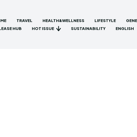
ME
TRAVEL
HEALTH&WELLNESS
LIFESTYLE
GENE
HOT ISSUE
LEASE HUB
SUSTAINABILITY
ENGLISH