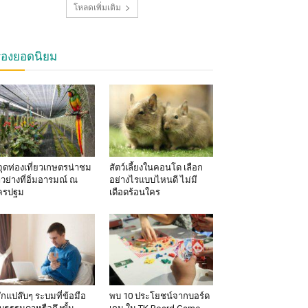
โหลดเพิ่มเติม
รื่องยอดนิยม
จุดท่องเที่ยวเกษตรน่าชม
สัตว์เลี้ยงในคอนโด เลือก
าวย่างที่อิ่มอารมณ์ ณ
อย่างไรแบบไหนดี ไม่มี
ครปฐม
เดือดร้อนใคร
้สึกแปล๊บๆ ระบมที่ข้อมือ
พบ 10 ประโยชน์จากบอร์ด