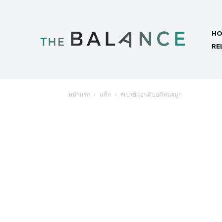
HO
RE
หน้าแรก
แท็ก
สเปรย์แอนติบอดีพ่นจมูก