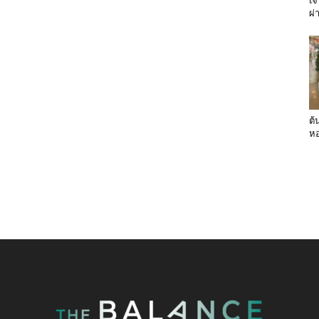
เจ
ผ่
ต้
หอ