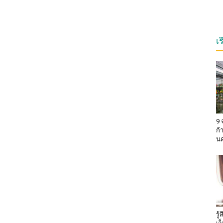
เ
9 
ก้
น
รู