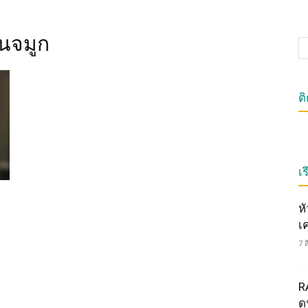
่นจมูก
ต
เร
ห
เ
7 
R
ดน