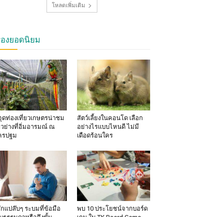
โหลดเพิ่มเติม
รื่องยอดนิยม
จุดท่องเที่ยวเกษตรน่าชม
สัตว์เลี้ยงในคอนโด เลือก
าวย่างที่อิ่มอารมณ์ ณ
อย่างไรแบบไหนดี ไม่มี
ครปฐม
เดือดร้อนใคร
้สึกแปล๊บๆ ระบมที่ข้อมือ
พบ 10 ประโยชน์จากบอร์ด