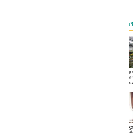
เ
9 
ก้
น
รู