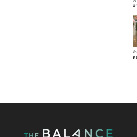
เจ
ผ่
ต้
หอ