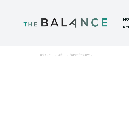
HO
RE
หน้าแรก
แท็ก
วิสาหกิจชุมชน