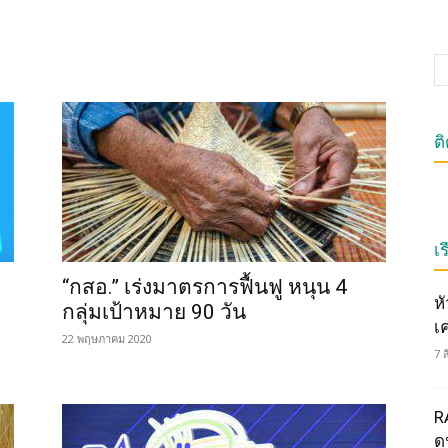
ต
เร
“กสอ.” เร่งมาตรการฟื้นฟู หนุน 4
ห
กลุ่มเป้าหมาย 90 วัน
เ
22 พฤษภาคม 2020
7 
R
ดน