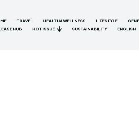
ME
TRAVEL
HEALTH&WELLNESS
LIFESTYLE
GENE
HOT ISSUE
LEASE HUB
SUSTAINABILITY
ENGLISH