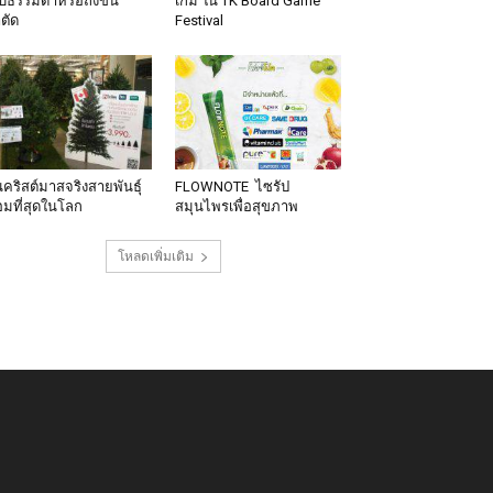
็บธรรมดาหรือถึงขั้น
เกม ใน TK Board Game
าตัด
Festival
นคริสต์มาสจริงสายพันธุ์
FLOWNOTE ไซรัป
มที่สุดในโลก
สมุนไพรเพื่อสุขภาพ
โหลดเพิ่มเติม