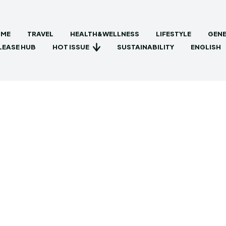
ME
TRAVEL
HEALTH&WELLNESS
LIFESTYLE
GENE
HOT ISSUE
LEASE HUB
SUSTAINABILITY
ENGLISH