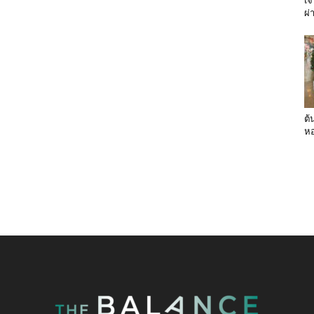
เจ
ผ่
ต้
หอ