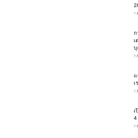
2
7 
ก
เ
บ
7 
แ
เ
7 
เ
4
7 