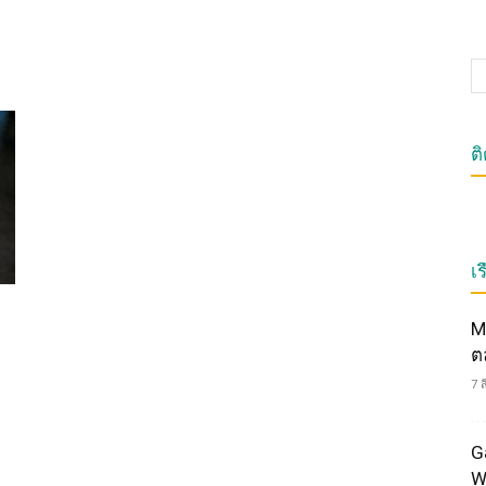
ต
เร
M
ต
7 
G
W