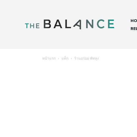
HO
RE
หน้าแรก
แท็ก
ร้านอร่อย พัทลุง