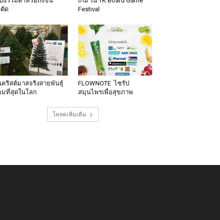
็บธรรมดาหรือถึงขั้น
เกม ใน TK Board Game
าตัด
Festival
นคริสต์มาสจริงสายพันธุ์
FLOWNOTE ไซรัป
มที่สุดในโลก
สมุนไพรเพื่อสุขภาพ
โหลดเพิ่มเติม