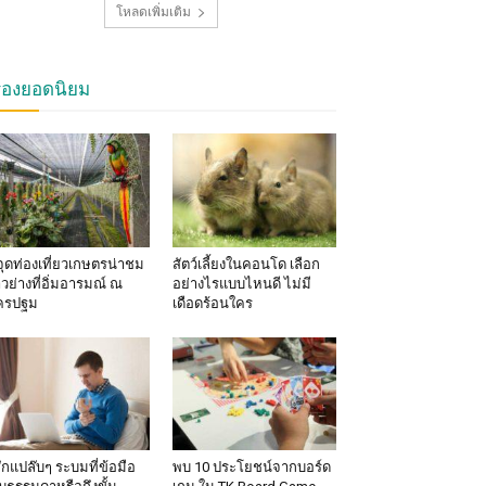
โหลดเพิ่มเติม
รื่องยอดนิยม
จุดท่องเที่ยวเกษตรน่าชม
สัตว์เลี้ยงในคอนโด เลือก
าวย่างที่อิ่มอารมณ์ ณ
อย่างไรแบบไหนดี ไม่มี
ครปฐม
เดือดร้อนใคร
้สึกแปล๊บๆ ระบมที่ข้อมือ
พบ 10 ประโยชน์จากบอร์ด