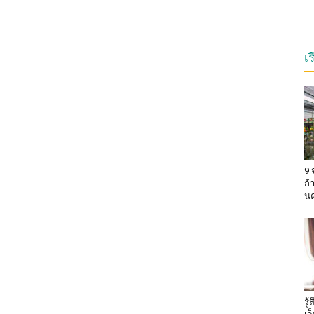
เ
9 
ก้
น
รู