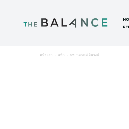
HO
RE
หน้าแรก
แท็ก
นพ.ธนะพงศ์ จินวงษ์