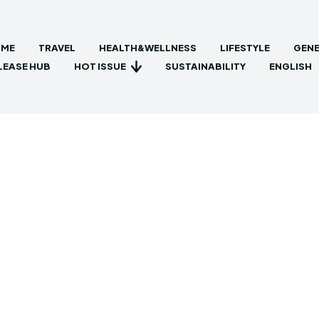
ME
TRAVEL
HEALTH&WELLNESS
LIFESTYLE
GENE
HOT ISSUE
LEASE HUB
SUSTAINABILITY
ENGLISH