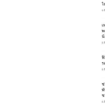
ไ
6 
เ
พ
น
6 
ฟิ
ร
6 
ช
พ
ช
6 