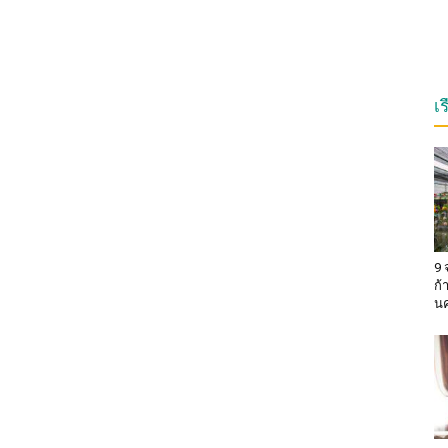
เ
9 
ก้
น