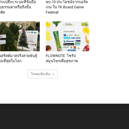
้สึกแปล๊บๆ ระบมที่ข้อมือ
พบ 10 ประโยชน์จากบอร์ด
็บธรรมดาหรือถึงขั้น
เกม ใน TK Board Game
าตัด
Festival
นคริสต์มาสจริงสายพันธุ์
FLOWNOTE ไซรัป
มที่สุดในโลก
สมุนไพรเพื่อสุขภาพ
โหลดเพิ่มเติม