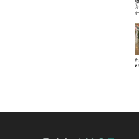
รู
เจ
ผ่
ต้
หอ