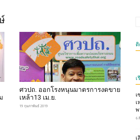
ษ์
ต
เร
ศวปถ. ออกโรงหนุนมาตรการงดขาย
เ
ม
เหล้า13 เม.ย.
เ
19 กุมภาพันธ์ 2019
พ
6 
เ