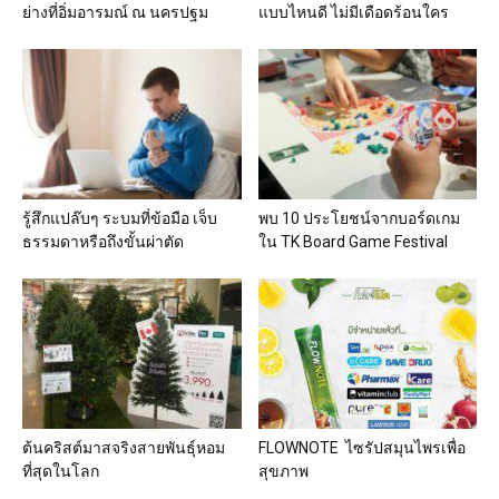
ย่างที่อิ่มอารมณ์ ณ นครปฐม
แบบไหนดี ไม่มีเดือดร้อนใคร
รู้สึกแปล๊บๆ ระบมที่ข้อมือ เจ็บ
พบ 10 ประโยชน์จากบอร์ดเกม
ธรรมดาหรือถึงขั้นผ่าตัด
ใน TK Board Game Festival
ต้นคริสต์มาสจริงสายพันธุ์หอม
FLOWNOTE ไซรัปสมุนไพรเพื่อ
ที่สุดในโลก
สุขภาพ