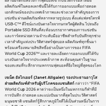
ผสานมรดกแห่งวงการฟุตบอลเข้ากับนวัตกรรมล้ำสมัย
ผลิตภัณฑ์ในคอลเลกชันนี้ได้รับการออกแบบเพื่อถ่ายทอด
เอกลักษณ์ของประเทศเจ้าภาพและช่วงเวลาสำคัญของการ
แข่งขัน ผ่านผลิตภัณฑ์หลากหลายรูปแบบ ตั้งแต่แฟลชไดรฟ์
USB-C™ ดีไซน์แรงบันดาลใจจากนกหวีดผู้ตัดสิน ไปจนถึง
Portable SSD สีสันที่สะท้อนบรรยากาศของการแข่งขัน
และการ์ดหน่วยความจำระดับมืออาชีพสำหรับบันทึกทุกช่วง
เวลาสำคัญแห่งประวัติศาสตร์ฟุตบอล ผลิตภัณฑ์ทุกชิ้นมา
พร้อมเครื่องหมายลิขสิทธิ์อย่างเป็นทางการของ FIFA
World Cup 2026™ และรายละเอียดการออกแบบที่ได้รับ
แรงบันดาลใจจากประเทศเจ้าภาพ สะท้อนคุณค่าในฐานะ
ของสะสมที่ระลึกจากมหกรรมฟุตบอลที่ยิ่งใหญ่ที่สุดของโลก
เจเน็ต อัลไกเออร์ (Janet Allgaier) รองประธานอาวุโส
ฝ่ายผลิตภัณฑ์สำหรับผู้บริโภคของแซนดิสก์
กล่าวว่า “FIFA
World Cup 2026 คาดว่าจะเป็นหนึ่งในมหกรรมกีฬาที่มี
การบันทึก ถ่ายทอด และแบ่งปันมากที่สุดในประวัติศาสตร์
มนุษยชาติ แซนดิสก์รู้สึกภาคภูมิใจที่ได้เป็นส่วนหนึ่งในการ