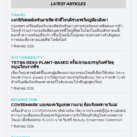
LATEST ARTICLES
TRAVEL
แจกพิกัดสเตย์เคชันสายฟิต พักที่ไหนดีช่วงเรซใหญ่เดือนสิงหา
กรุงเทพฯ เตรียมต้อนรับกองทัพนักเดินทางสายสปอร์ตหลายพันคนจากทั่ว
โลกเข้าร่วมการแข่งขันฟิตเนสเรซที่ใหญ่ทึ่สุดในโลกในเดือนสิงหาคมนี้!
ตอกย้ำความพร้อมที่จะก้าวขึ้นเป็นหนึ่งในจุดหมายปลายทางสำคัญของ
การท่องเที่ยวสายแอคทีฟ ไลฟ์สไตล์
7 สิงหาคม 2026
SUSTAINABILITY
TETRA REX® PLANT-BASED ครั้งแรกของบรรจุภัณฑ์วัสดุ
หมุนเวียนจากพืช
เชียงใหม่เฟรชมิลค์ขึ้นแท่นผู้ผลิตนมรายแรกของไทยที่เลือกใช้กล่อง Tetra
Rex® Plant-based จากวัสดุกระดาษบรรจุภัณฑ์แบบ Tetra Pak® Craft
สำหรับผลิตภัณฑ์นมพาสเจอร์ไรส์และนมโปรตีนสูงสูตรใหม่
7 สิงหาคม 2026
RELEASE HUB
COVERMARK มอบของขวัญแห่งความงาม ต้อนรับเทศกาลวันแม่
เครื่องสำอาง COVERMARK (คัฟเวอร์มาร์ค) จากประเทศญี่ปุ่น ชวนส่งต่อ
ความงามเพื่อมอบเป็นของขวัญแทนความรักให้คนสำคัญในช่วงเทศกาล
วันแม่ เมื่อช้อปครบ 15,000 บาท รับฟรี Beauty Ensemble Collection
7 สิงหาคม 2026