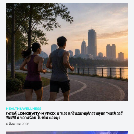
HEALTH&WELLNESS
เทรนด์ LONGEVITY-HYROX มาแรง แกร็บเผยพฤติกรรมสุขภาพเดลิเวอรี่
ฟิตเฟิร์ม หวานน้อย โปรตีน ยอดพุ่ง
6 สิงหาคม 2026