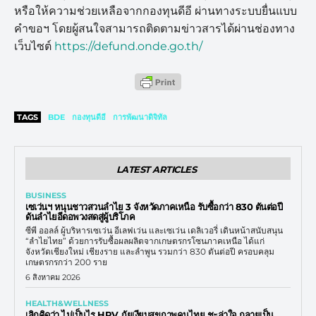
หรือให้ความช่วยเหลือจากกองทุนดีอี ผ่านทางระบบยื่นแบบ
คำขอฯ โดยผู้สนใจสามารถติดตามข่าวสารได้ผ่านช่องทาง
เว็บไซต์
https://defund.onde.go.th/
TAGS
BDE
กองทุนดีอี
การพัฒนาดิจิทัล
LATEST ARTICLES
BUSINESS
เซเว่นฯ หนุนชาวสวนลำไย 3 จังหวัดภาคเหนือ รับซื้อกว่า 830 ตันต่อปี
ดันลำไยอีดอพวงสดสู่ผู้บริโภค
ซีพี ออลล์ ผู้บริหารเซเว่น อีเลฟเว่น และเซเว่น เดลิเวอรี่ เดินหน้าสนับสนุน
“ลำไยไทย” ด้วยการรับซื้อผลผลิตจากเกษตรกรโซนภาคเหนือ ได้แก่
จังหวัดเชียงใหม่ เชียงราย และลำพูน รวมกว่า 830 ตันต่อปี ครอบคลุม
เกษตรกรกว่า 200 ราย
6 สิงหาคม 2026
HEALTH&WELLNESS
เลิกคิดว่า ไม่เป็นไร HPV ภัยเงียบสุขภาพคนไทย ชะล่าใจ กลายเป็น