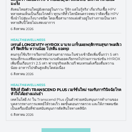
มะเร็ง
สังคมไทยส่วนใหญ่ยังตกอยู่ในภาวะ 'รู้จัก แต่ไม่รู้จริง' เกี่ยวกับเชื้อ HPV
หลายคนเห็นเป็นเรื่องไกลตัว ทุกนาทีทั่วโลกมีคนตรวจพบว่าติดเชื้อ HPV
ซึ่งนำไปสู่มะเร็งบางชนิด โดยเชื้อสามารถแฝงตัวอยู่ในร่างกายเป็นเวลา
หลายสิบปีโดยไม่แสดงอาการ
6 สิงหาคม 2026
HEALTH&WELLNESS
เทรนด์ LONGEVITY-HYROX มาแรง แกร็บเผยพฤติกรรมสุขภาพเดลิเว
อรี่ ฟิตเฟิร์ม หวานน้อย โปรตีน ยอดพุ่ง
คนกรุงใช้บริการเรียกรถไปสวนสาธารณะในช่วงเช้ามืดเพิ่มขึ้นกว่า 5 เท่า
ขณะที่กระแสฟิตเนสเรซมาแรงดันยอดเรียกรถไปร่วมการแข่งขัน HYROX
เพิ่มขึ้นเกือบกว่า 2.5 เท่า ฟากธุรกิจเดลิเวอรี พบเทรนด์เครื่องดื่มหวาน
น้อย-อาหารโปรตีนสูงเติบโตต่อเนื่อง
6 สิงหาคม 2026
HEALTH&WELLNESS
ฟิลิปส์ เปิดตัว TRANSCEND PLUS เวอร์ชั่นใหม่ รองรับการวินิจฉัยโรค
หัวใจได้อย่างแม่นยำ
เทคโนโลยี AI ใน Transcend Plus เป็นตัวช่วยสนับสนุนการทำงานของ
บุคลากรทางการแพทย์ให้รวดเร็ว ลดขั้นตอนการตรวจ และให้ภาพคมชัด
เป็นเครื่องมือที่ช่วยสนับสนุนการตัดสินใจทางคลินิก
6 สิงหาคม 2026