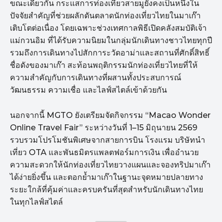
ขณะเดียวกัน กระแสการท่องเที่ยวสายมูยังคงเป็นหนึ่งใน
ปัจจัยสำคัญที่ช่วยผลักดันตลาดนักท่องเที่ยวไทยในมาเก๊า
เติบโตต่อเนื่อง โดยเฉพาะช่วงเทศกาลพิธีเปิดคลังสมบัติเจ้า
แม่กวนอิม ที่ได้รับความนิยมในกลุ่มนักเดินทางชาวไทยทุกปี
รวมถึงการเดินทางไปสักการะวัดอาม่าและสถานที่ศักดิ์สิทธิ์
ชื่อดังของมาเก๊า สะท้อนพฤติกรรมนักท่องเที่ยวไทยที่ให้
ความสำคัญกับการเดินทางที่ผสานทั้งประสบการณ์
วัฒนธรรม ความเชื่อ และไลฟ์สไตล์เข้าด้วยกัน
นอกจากนี้ MGTO ยังเตรียมจัดกิจกรรม “Macao Wonder
Online Travel Fair” ระหว่างวันที่ 1–15 มิถุนายน 2569
รวบรวมโปรโมชันพิเศษจากสายการบิน โรงแรม บริษัทนำ
เที่ยว OTA และพันธมิตรแพลตฟอร์มการเงิน เพื่ออำนวย
ความสะดวกให้นักท่องเที่ยวไทยวางแผนและจองทริปมาเก๊า
ได้ง่ายยิ่งขึ้น และตอกย้ำมาเก๊าในฐานะจุดหมายปลายทาง
ระยะใกล้ที่คุ้มค่าและครบครันที่สุดสำหรับนักเดินทางไทย
ในทุกไลฟ์สไตล์