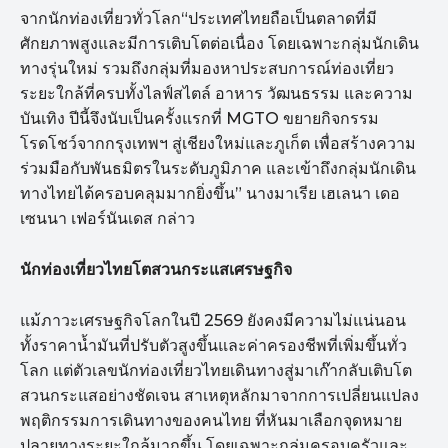
จากนักท่องเที่ยวทั่วโลก“ประเทศไทยถือเป็นตลาดที่มี
ศักยภาพสูงและมีการเติบโตต่อเนื่อง โดยเฉพาะกลุ่มนักเดิน
ทางรุ่นใหม่ รวมถึงกลุ่มที่มองหาประสบการณ์ท่องเที่ยว
ระยะใกล้ที่ครบทั้งไลฟ์สไตล์ อาหาร วัฒนธรรม และความ
บันเทิง ปีนี้จึงนับเป็นครั้งแรกที่ MGTO ขยายกิจกรรม
โรดโชว์จากกรุงเทพฯ สู่เชียงใหม่และภูเก็ต เพื่อสร้างความ
ร่วมมือกับพันธมิตรในระดับภูมิภาค และเข้าถึงกลุ่มนักเดิน
ทางไทยได้ครอบคลุมมากยิ่งขึ้น” นางมาเรีย เฮเลนา เดอ
เซนนา เฟอร์นันเดส กล่าว
นักท่องเที่ยวไทยโตสวนกระแสเศรษฐกิจ
แม้ภาวะเศรษฐกิจโลกในปี 2569 ยังคงมีความไม่แน่นอน
ทั้งราคาน้ำมันที่ปรับตัวสูงขึ้นและค่าครองชีพที่เพิ่มขึ้นทั่ว
โลก แต่ตัวเลขนักท่องเที่ยวไทยเดินทางสู่มาเก๊ากลับเติบโต
สวนกระแสอย่างชัดเจน สาเหตุหลักมาจากการเปลี่ยนแปลง
พฤติกรรมการเดินทางของคนไทย ที่หันมาเลือกจุดหมาย
ปลายทางระยะใกล้มากขึ้น โดยเฉพาะกลุ่มครอบครัวและ