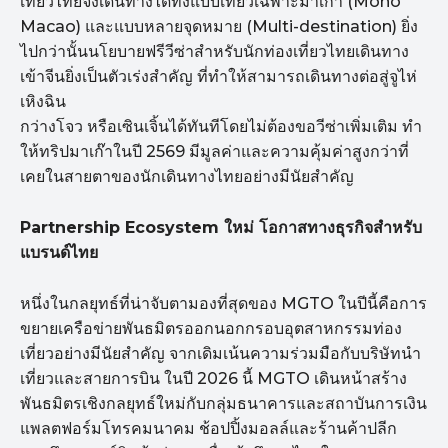
เที่ยวไทยจึงเดินทางได้ทั้งแบบเที่ยวเฉพาะมาเก๊า (Mono
Macao) และแบบหลายจุดหมาย (Multi-destination) ยิ่ง
ไปกว่านั้นนโยบายฟรีวีซ่าสำหรับนักท่องเที่ยวไทยเดินทาง
เข้าจีนยิ่งเป็นตัวเร่งสำคัญ ที่ทำให้สามารถเดินทางต่อสู่จูไห่
เหิงฉิน
กว่างโจว หรือเซินเจิ้นได้ทันทีโดยไม่ต้องขอวีซ่าเพิ่มเติม ทำ
ให้ทริปมาเก๊าในปี 2569 มีมูลค่าและความคุ้มค่าสูงกว่าที่
เคยในสายตาของนักเดินทางไทยอย่างมีนัยสำคัญ
Partnership Ecosystem ใหม่ โอกาสทางธุรกิจสำหรับ
แบรนด์ไทย
หนึ่งในกลยุทธ์ที่น่าจับตามองที่สุดของ MGTO ในปีนี้คือการ
ขยายเครือข่ายพันธมิตรออกนอกกรอบอุตสาหกรรมท่อง
เที่ยวอย่างมีนัยสำคัญ จากเดิมเน้นความร่วมมือกับบริษัทนำ
เที่ยวและสายการบิน ในปี 2026 นี้ MGTO เดินหน้าสร้าง
พันธมิตรเชิงกลยุทธ์ใหม่กับกลุ่มธนาคารและสถาบันการเงิน
แพลตฟอร์มโทรคมนาคม ช้อปปิ้งมอลล์และร้านค้าปลีก