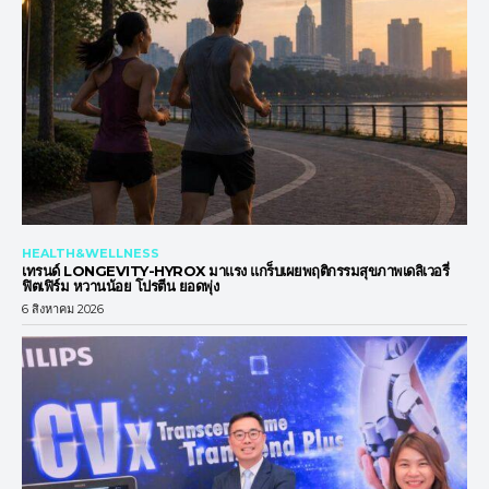
HEALTH&WELLNESS
เทรนด์ LONGEVITY-HYROX มาแรง แกร็บเผยพฤติกรรมสุขภาพเดลิเวอรี่
ฟิตเฟิร์ม หวานน้อย โปรตีน ยอดพุ่ง
6 สิงหาคม 2026