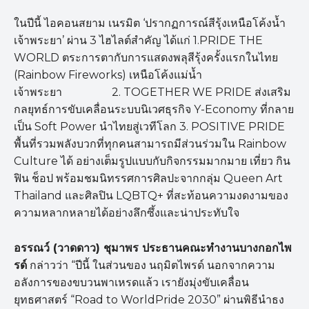
ในปีนี้ ไอคอนสยาม เนรมิต ‘ปรากฏการณ์สีรุ้งเหนือโค้งน้ำ
เจ้าพระยา’ ผ่าน 3 ไฮไลต์สำคัญ ได้แก่ 1.PRIDE THE
WORLD ตระการตากับการแสดงพลุสีรุ้งครั้งแรกในไทย
(Rainbow Fireworks) เหนือโค้งแม่น้ำ
เจ้าพระยา 2. TOGETHER WE PRIDE ส่งเสริม
กลยุทธ์การขับเคลื่อนระบบนิเวศธุรกิจ Y-Economy ที่กลาย
เป็น Soft Power นำไทยสู่เวทีโลก 3. POSITIVE PRIDE
พื้นที่รวมพลังบวกที่ทุกคนสามารถมีส่วนร่วมใน Rainbow
Culture ได้ อย่างเต็มรูปแบบกับกิจกรรมมากมาย เที่ยว กิน
ฟิน ช็อป พร้อมชมนิทรรศการศิลปะจากกลุ่ม Queen Art
Thailand และศิลปิน LQBTQ+ ที่สะท้อนความงดงามของ
ความหลากหลายได้อย่างลึกซึ้งและน่าประทับใจ
อรรณว์ (วาดดาว) ชุมาพร ประธานคณะทำงานบางกอกไพ
รด์
กล่าวว่า “ปีนี้ ในส่วนของ นฤมิตไพรด์ นอกจากความ
อลังการของขบวนพาเหรดแล้ว เรายังมุ่งขับเคลื่อน
ยุทธศาสตร์ “Road to WorldPride 2030” ผ่านพิธีนำธง