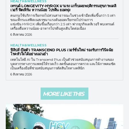
HEALTH&WELLNESS
เทรนด์ LONGEVITY-HYROX มาแรง แกร็บเผยพฤติกรรมสุขภาพเดลิ
เวอรี่ ฟิตเฟิร์ม หวานน้อย โปรตีน ยอดพุ่ง
คนกรุงใช้บริการเรียกรถไปสวนสาธารณะในช่วงเช้ามืดเพิ่มขึ้นกว่า 5 เท่า
ขณะที่กระแสฟิตเนสเรซมาแรงดันยอดเรียกรถไปร่วมการ
แข่งขัน HYROX เพิ่มขึ้นเกือบกว่า 2.5 เท่า ฟากธุรกิจเดลิเวอรี พบเทรนด์
เครื่องดื่มหวานน้อย-อาหารโปรตีนสูงเติบโตต่อเนื่อง
6 สิงหาคม 2026
HEALTH&WELLNESS
ฟิลิปส์ เปิดตัว TRANSCEND PLUS เวอร์ชั่นใหม่ รองรับการวินิจฉัย
โรคหัวใจได้อย่างแม่นยำ
เทคโนโลยี AI ใน Transcend Plus เป็นตัวช่วยสนับสนุนการทำงานของ
บุคลากรทางการแพทย์ให้รวดเร็ว ลดขั้นตอนการตรวจ และให้ภาพคมชัด
เป็นเครื่องมือที่ช่วยสนับสนุนการตัดสินใจทางคลินิก
6 สิงหาคม 2026
MORE LIKE THIS