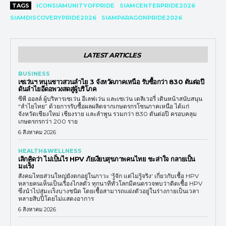
TAGS
ICONSIAMUNITYOFPRIDE
SIAMCENTERPRIDE2026
SIAMDISCOVERYPRIDE2026
SIAMPARAGONPRIDE2026
LATEST ARTICLES
BUSINESS
เซเว่นฯ หนุนชาวสวนลำไย 3 จังหวัดภาคเหนือ รับซื้อกว่า 830 ตันต่อปี
ดันลำไยอีดอพวงสดสู่ผู้บริโภค
ซีพี ออลล์ ผู้บริหารเซเว่น อีเลฟเว่น และเซเว่น เดลิเวอรี่ เดินหน้าสนับสนุน
“ลำไยไทย” ด้วยการรับซื้อผลผลิตจากเกษตรกรโซนภาคเหนือ ได้แก่
จังหวัดเชียงใหม่ เชียงราย และลำพูน รวมกว่า 830 ตันต่อปี ครอบคลุม
เกษตรกรกว่า 200 ราย
6 สิงหาคม 2026
HEALTH&WELLNESS
เลิกคิดว่า ไม่เป็นไร HPV ภัยเงียบสุขภาพคนไทย ชะล่าใจ กลายเป็น
มะเร็ง
สังคมไทยส่วนใหญ่ยังตกอยู่ในภาวะ 'รู้จัก แต่ไม่รู้จริง' เกี่ยวกับเชื้อ HPV
หลายคนเห็นเป็นเรื่องไกลตัว ทุกนาทีทั่วโลกมีคนตรวจพบว่าติดเชื้อ HPV
ซึ่งนำไปสู่มะเร็งบางชนิด โดยเชื้อสามารถแฝงตัวอยู่ในร่างกายเป็นเวลา
หลายสิบปีโดยไม่แสดงอาการ
6 สิงหาคม 2026