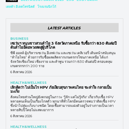
เดลต้า อีเลคโทรนิคส์
โรงแรมนิกโก้
LATEST ARTICLES
BUSINESS
เซเว่นฯ หนุนชาวสวนลำไย 3 จังหวัดภาคเหนือ รับซื้อกว่า 830 ตันต่อปี
ดันลำไยอีดอพวงสดสู่ผู้บริโภค
ซีพี ออลล์ ผู้บริหารเซเว่น อีเลฟเว่น และเซเว่น เดลิเวอรี่ เดินหน้าสนับสนุน
“ลำไยไทย” ด้วยการรับซื้อผลผลิตจากเกษตรกรโซนภาคเหนือ ได้แก่
จังหวัดเชียงใหม่ เชียงราย และลำพูน รวมกว่า 830 ตันต่อปี ครอบคลุม
เกษตรกรกว่า 200 ราย
6 สิงหาคม 2026
HEALTH&WELLNESS
เลิกคิดว่า ไม่เป็นไร HPV ภัยเงียบสุขภาพคนไทย ชะล่าใจ กลายเป็น
มะเร็ง
สังคมไทยส่วนใหญ่ยังตกอยู่ในภาวะ 'รู้จัก แต่ไม่รู้จริง' เกี่ยวกับเชื้อ HPV
หลายคนเห็นเป็นเรื่องไกลตัว ทุกนาทีทั่วโลกมีคนตรวจพบว่าติดเชื้อ HPV
ซึ่งนำไปสู่มะเร็งบางชนิด โดยเชื้อสามารถแฝงตัวอยู่ในร่างกายเป็นเวลา
หลายสิบปีโดยไม่แสดงอาการ
6 สิงหาคม 2026
HEALTH&WELLNESS