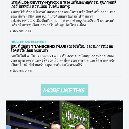
เทรนด์ LONGEVITY-HYROX มาแรง แกร็บเผยพฤติกรรมสุขภาพเดลิ
เวอรี่ ฟิตเฟิร์ม หวานน้อย โปรตีน ยอดพุ่ง
คนกรุงใช้บริการเรียกรถไปสวนสาธารณะในช่วงเช้ามืดเพิ่มขึ้นกว่า 5 เท่า
ขณะที่กระแสฟิตเนสเรซมาแรงดันยอดเรียกรถไปร่วมการ
แข่งขัน HYROX เพิ่มขึ้นเกือบกว่า 2.5 เท่า ฟากธุรกิจเดลิเวอรี พบเทรนด์
เครื่องดื่มหวานน้อย-อาหารโปรตีนสูงเติบโตต่อเนื่อง
6 สิงหาคม 2026
HEALTH&WELLNESS
ฟิลิปส์ เปิดตัว TRANSCEND PLUS เวอร์ชั่นใหม่ รองรับการวินิจฉัย
โรคหัวใจได้อย่างแม่นยำ
เทคโนโลยี AI ใน Transcend Plus เป็นตัวช่วยสนับสนุนการทำงานของ
บุคลากรทางการแพทย์ให้รวดเร็ว ลดขั้นตอนการตรวจ และให้ภาพคมชัด
เป็นเครื่องมือที่ช่วยสนับสนุนการตัดสินใจทางคลินิก
6 สิงหาคม 2026
MORE LIKE THIS