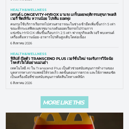
HEALTH&WELLNESS
เทรนด์ LONGEVITY-HYROX มาแรง แกร็บเผยพฤติกรรมสุขภาพเดลิ
เวอรี่ ฟิตเฟิร์ม หวานน้อย โปรตีน ยอดพุ่ง
คนกรุงใช้บริการเรียกรถไปสวนสาธารณะในช่วงเช้ามืดเพิ่มขึ้นกว่า 5 เท่า
ขณะที่กระแสฟิตเนสเรซมาแรงดันยอดเรียกรถไปร่วมการ
แข่งขัน HYROX เพิ่มขึ้นเกือบกว่า 2.5 เท่า ฟากธุรกิจเดลิเวอรี พบเทรนด์
เครื่องดื่มหวานน้อย-อาหารโปรตีนสูงเติบโตต่อเนื่อง
6 สิงหาคม 2026
HEALTH&WELLNESS
ฟิลิปส์ เปิดตัว TRANSCEND PLUS เวอร์ชั่นใหม่ รองรับการวินิจฉัย
โรคหัวใจได้อย่างแม่นยำ
เทคโนโลยี AI ใน Transcend Plus เป็นตัวช่วยสนับสนุนการทำงานของ
บุคลากรทางการแพทย์ให้รวดเร็ว ลดขั้นตอนการตรวจ และให้ภาพคมชัด
เป็นเครื่องมือที่ช่วยสนับสนุนการตัดสินใจทางคลินิก
6 สิงหาคม 2026
MORE LIKE THIS