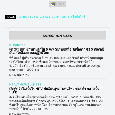
TAGS
LIFESTYLE BIG SALE 2018
บุญถาวร ไลฟ์สไตล์
LATEST ARTICLES
BUSINESS
เซเว่นฯ หนุนชาวสวนลำไย 3 จังหวัดภาคเหนือ รับซื้อกว่า 830 ตันต่อปี
ดันลำไยอีดอพวงสดสู่ผู้บริโภค
ซีพี ออลล์ ผู้บริหารเซเว่น อีเลฟเว่น และเซเว่น เดลิเวอรี่ เดินหน้าสนับสนุน
“ลำไยไทย” ด้วยการรับซื้อผลผลิตจากเกษตรกรโซนภาคเหนือ ได้แก่
จังหวัดเชียงใหม่ เชียงราย และลำพูน รวมกว่า 830 ตันต่อปี ครอบคลุม
เกษตรกรกว่า 200 ราย
6 สิงหาคม 2026
HEALTH&WELLNESS
เลิกคิดว่า ไม่เป็นไร HPV ภัยเงียบสุขภาพคนไทย ชะล่าใจ กลายเป็น
มะเร็ง
สังคมไทยส่วนใหญ่ยังตกอยู่ในภาวะ 'รู้จัก แต่ไม่รู้จริง' เกี่ยวกับเชื้อ HPV
หลายคนเห็นเป็นเรื่องไกลตัว ทุกนาทีทั่วโลกมีคนตรวจพบว่าติดเชื้อ HPV
ซึ่งนำไปสู่มะเร็งบางชนิด โดยเชื้อสามารถแฝงตัวอยู่ในร่างกายเป็นเวลา
หลายสิบปีโดยไม่แสดงอาการ
6 สิงหาคม 2026