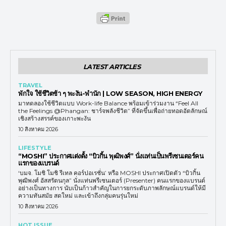
LATEST ARTICLES
TRAVEL
พักใจ ใช้ชีวิตช้า ๆ พะงัน-พำนัก | LOW SEASON, HIGH ENERGY
มาทดลองใช้ชีวิตแบบ Work-life Balance พร้อมเข้าร่วมงาน “Feel All
the Feelings @Phangan: ชาร์จพลังชีวิต” ที่จัดขึ้นเพื่อถ่ายทอดอัตลักษณ์
เชิงสร้างสรรค์ของเกาะพะงัน
10 สิงหาคม 2026
LIFESTYLE
“MOSHI” ประกาศแต่งตั้ง “บิวกิ้น พุฒิพงศ์” นั่งแท่นเป็นพรีเซนเตอร์คน
แรกของแบรนด์
‘บมจ. โมชิ โมชิ รีเทล คอร์ปอเรชั่น’ หรือ MOSHI ประกาศเปิดตัว “บิวกิ้น
พุฒิพงศ์ อัสสรัตนกุล” นั่งแท่นพรีเซนเตอร์ (Presenter) คนแรกของแบรนด์
อย่างเป็นทางการ นับเป็นก้าวสำคัญในการยกระดับภาพลักษณ์แบรนด์ให้มี
ความทันสมัย สดใหม่ และเข้าถึงกลุ่มคนรุ่นใหม่
10 สิงหาคม 2026
HOT ISSUE