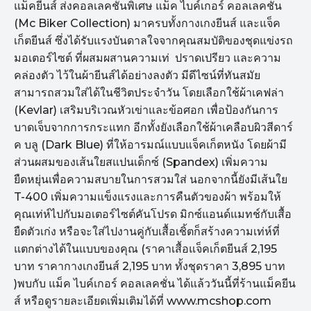
แม็คยีนส์ ส่งคอลเลคชั่นพิเศษ แม็ค ไบค์เกอร์ คอลเลคชั่น
(Mc Biker Collection) มาครบทั้งกางเกงยีนส์ และแจ็ค
เก็ตยีนส์ ซึ่งได้รับแรงบันดาลใจจากคุณสมบัติของชุดแข่งรถ
มอเตอร์ไซต์ ที่ผสมผสานความเท่ ปราดเปรียว และความ
คล่องตัว ไว้ในผ้ายีนส์ได้อย่างลงตัว มีดีไซน์ที่ทันสมัย
สามารถสวมใส่ได้ในชีวิตประจำวัน โดยเลือกใช้ผ้าเคฟล่า
(Kevlar) เสริมบริเวณหัวเข่าและข้อศอก เพื่อป้องกันการ
บาดเจ็บจากการกระแทก อีกทั้งยังเลือกใช้ผ้าเคลือบผิวสีดาร์
ค บลู (Dark Blue) ที่ให้อารมณ์แบบแจ็คเก็ตหนัง โดยผ้ามี
ส่วนผสมของเส้นใยสแปนเด็กซ์ (Spandex) เพิ่มความ
ยืดหยุ่นเพื่อความสบายในการสวมใส่ นอกจากนี้ยังมีเส้นใย
T-400 เพิ่มความแข็งแรงและการคืนตัวของผ้า พร้อมให้
คุณเท่ห์ไปกับมอเตอร์ไซต์คันโปรด มิกซ์แอนด์แมทช์กับเสื้อ
ยืดตัวเก่ง หรือจะใส่ไปงานคู่กับเสื้อเชิ้ตก็สร้างความเท่ห์ที่
แตกต่างได้ในแบบของคุณ (ราคาเสื้อแจ็คเก็ตยีนส์ 2,195
บาท ราคากางเกงยีนส์ 2,195 บาท ทั้งชุดราคา 3,895 บาท
)พบกับ แม็ค ไบค์เกอร์ คอลเลคชั่น ได้แล้ววันนี้ที่ร้านแม็คยีน
ส์ หรือดูรายละเอียดเพิ่มเติมได้ที่ www.mcshop.com