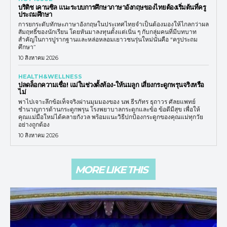
บริติช เคานซิล แนะระบบการศึกษาภาษาอังกฤษของไทยต้องเริ่มต้นที่ครู
ประถมศึกษา
การยกระดับทักษะภาษาอังกฤษในประเทศไทยจำเป็นต้องมองให้ไกลกว่าผล
สัมฤทธิ์ของนักเรียน โดยหันมาลงทุนตั้งแต่เนิ่น ๆ กับกลุ่มคนที่มีบทบาท
สำคัญในการปูรากฐานและหล่อหลอมเยาวชนรุ่นใหม่นั่นคือ “ครูประถม
ศึกษา”
10 สิงหาคม 2026
HEALTH&WELLNESS
ปลดล็อกความเชื่อ! แม่ในช่วงตั้งท้อง-ให้นมลูก เสี่ยงกระดูกพรุนจริงหรือ
ไม่
พาไปเจาะลึกข้อเท็จจริงผ่านมุมมองของ นพ.ธีรภัทร ธุถาวร ศัลยแพทย์
ชำนาญการด้านกระดูกพรุน โรงพยาบาลกระดูกและข้อ ข้อดีมีสุข เพื่อให้
คุณแม่มือใหม่ได้คลายกังวล พร้อมแนะวิธีปกป้องกระดูกของคุณแม่ทุกวัย
อย่างถูกต้อง
10 สิงหาคม 2026
MORE LIKE THIS