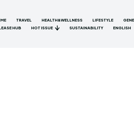
ME
TRAVEL
HEALTH&WELLNESS
LIFESTYLE
GENE
HOT ISSUE
LEASE HUB
SUSTAINABILITY
ENGLISH