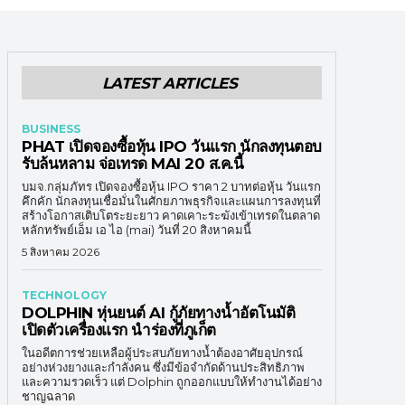
LATEST ARTICLES
BUSINESS
PHAT เปิดจองซื้อหุ้น IPO วันแรก นักลงทุนตอบ
รับล้นหลาม จ่อเทรด MAI 20 ส.ค.นี้
บมจ.กลุ่มภัทร เปิดจองซื้อหุ้น IPO ราคา 2 บาทต่อหุ้น วันแรก
คึกคัก นักลงทุนเชื่อมั่นในศักยภาพธุรกิจและแผนการลงทุนที่
สร้างโอกาสเติบโตระยะยาว คาดเคาะระฆังเข้าเทรดในตลาด
หลักทรัพย์เอ็ม เอ ไอ (mai) วันที่ 20 สิงหาคมนี้
5 สิงหาคม 2026
TECHNOLOGY
DOLPHIN หุ่นยนต์ AI กู้ภัยทางน้ำอัตโนมัติ
เปิดตัวเครื่องแรก นำร่องที่ภูเก็ต
ในอดีตการช่วยเหลือผู้ประสบภัยทางน้ำต้องอาศัยอุปกรณ์
อย่างห่วงยางและกำลังคน ซึ่งมีข้อจำกัดด้านประสิทธิภาพ
และความรวดเร็ว แต่ Dolphin ถูกออกแบบให้ทำงานได้อย่าง
ชาญฉลาด