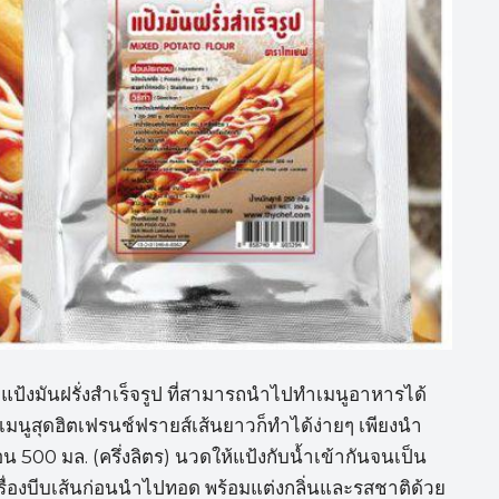
ป้งมันฝรั่งสำเร็จรูป ที่สามารถนำไปทำเมนูอาหารได้
สุดฮิตเฟรนช์ฟรายส์เส้นยาวก็ทำได้ง่ายๆ เพียงนำ
 500 มล. (ครึ่งลิตร) นวดให้แป้งกับน้ำเข้ากันจนเป็น
เครื่องบีบเส้นก่อนนำไปทอด พร้อมแต่งกลิ่นและรสชาติด้วย