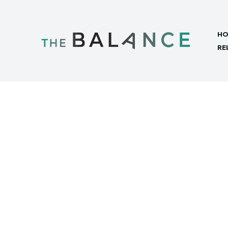
HO
RE