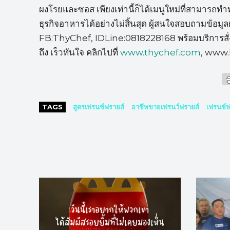
ผงโรยและซอส เพียงเท่านี้ก็ได้เมนูใหม่ที่สามารถ
ธุรกิจอาหารได้อย่างไม่สิ้นสุด ผู้สนใจสอบถามข้อมูล
FB:ThyChef, IDLine:0818228168 พร้อมบริการสั่งซื้อท
ถึง เร็วทันใจ คลิกไปที่
www.thychef.com
, www.
TAGS
สูตรเฟรนช์ฟรายส์
อาชีพขายเฟรนว์ฟรายส์
เฟรนช์ฟ