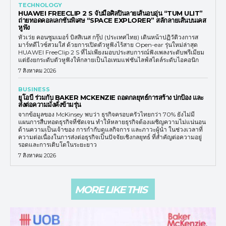
TECHNOLOGY
HUAWEI FREECLIP 2 S จับมือศิลปินลายเส้นอบอุ่น “TUM ULIT”
ถ่ายทอดคอลเลกชันพิเศษ “SPACE EXPLORER” สลักลายเส้นบนเคส
หูฟัง
หัวเว่ย คอนซูมเมอร์ บิสสิเนส กรุ๊ป (ประเทศไทย) เดินหน้าปฏิวัติวงการส
มาร์ทดีไวซ์สวมใส่ ด้วยการเปิดตัวหูฟังไร้สาย Open-ear รุ่นใหม่ล่าสุด
HUAWEI FreeClip 2 S ที่ไม่เพียงมอบประสบการณ์ฟังเพลงระดับพรีเมียม
แต่ยังยกระดับตัวหูฟังให้กลายเป็นไอเทมแฟชันไลฟ์สไตล์ระดับไอคอนิก
7 สิงหาคม 2026
BUSINESS
ยูโอบี ร่วมกับ BAKER MCKENZIE ถอดกลยุทธ์การสร้าง ปกป้อง และ
ส่งต่อความมั่งคั่งข้ามรุ่น
จากข้อมูลของ McKinsey พบว่า ธุรกิจครอบครัวไทยกว่า 70% ยังไม่มี
แผนการสืบทอดธุรกิจที่ชัดเจน ทำให้หลายธุรกิจต้องเผชิญความไม่แน่นอน
ด้านความเป็นเจ้าของ การกำกับดูแลกิจการ และภาวะผู้นำ ในช่วงเวลาที่
ความต่อเนื่องในการส่งต่อธุรกิจเป็นปัจจัยเชิงกลยุทธ์ ที่สำคัญต่อความอยู่
รอดและการเติบโตในระยะยาว
7 สิงหาคม 2026
MORE LIKE THIS