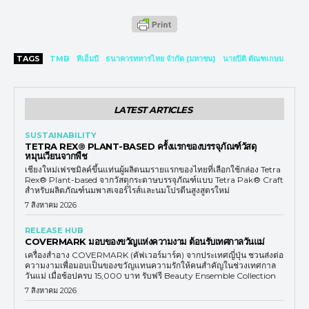
TAGS
TMB
ทีเอ็มบี
ธนาคารทหารไทย จำกัด (มหาชน)
นายปิติ ตัณฑเกษม
LATEST ARTICLES
SUSTAINABILITY
TETRA REX® PLANT-BASED ครั้งแรกของบรรจุภัณฑ์วัสดุ
หมุนเวียนจากพืช
เชียงใหม่เฟรชมิลค์ขึ้นแท่นผู้ผลิตนมรายแรกของไทยที่เลือกใช้กล่อง Tetra
Rex® Plant-based จากวัสดุกระดาษบรรจุภัณฑ์แบบ Tetra Pak® Craft
สำหรับผลิตภัณฑ์นมพาสเจอร์ไรส์และนมโปรตีนสูงสูตรใหม่
7 สิงหาคม 2026
RELEASE HUB
COVERMARK มอบของขวัญแห่งความงาม ต้อนรับเทศกาลวันแม่
เครื่องสำอาง COVERMARK (คัฟเวอร์มาร์ค) จากประเทศญี่ปุ่น ชวนส่งต่อ
ความงามเพื่อมอบเป็นของขวัญแทนความรักให้คนสำคัญในช่วงเทศกาล
วันแม่ เมื่อช้อปครบ 15,000 บาท รับฟรี Beauty Ensemble Collection
7 สิงหาคม 2026