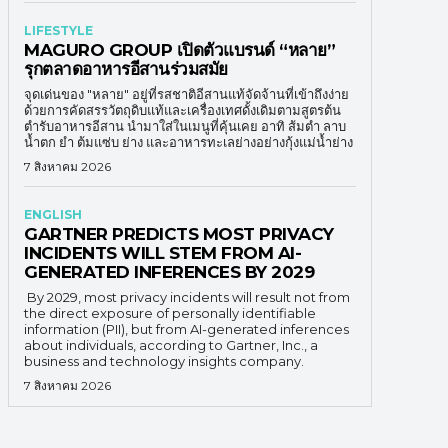
LIFESTYLE
MAGURO GROUP เปิดตัวแบรนด์ “หลาย”
รุกตลาดอาหารอีสานร่วมสมัย
จุดเด่นของ "หลาย" อยู่ที่รสชาติอีสานแท้จัดจ้านที่เข้าถึงง่าย
ด้วยการคัดสรรวัตถุดิบแท้และเครื่องเทศดั้งเดิมตามสูตรต้น
ตำรับอาหารอีสาน นำมาใส่ในเมนูที่คุ้นเคย อาทิ ส้มตำ ลาบ
น้ำตก ยำ ต้มแซ่บ ย่าง และอาหารทะเลย่างอย่างกุ้งแม่น้ำย่าง
7 สิงหาคม 2026
ENGLISH
GARTNER PREDICTS MOST PRIVACY
INCIDENTS WILL STEM FROM AI-
GENERATED INFERENCES BY 2029
By 2029, most privacy incidents will result not from
the direct exposure of personally identifiable
information (PII), but from AI-generated inferences
about individuals, according to Gartner, Inc., a
business and technology insights company.
7 สิงหาคม 2026