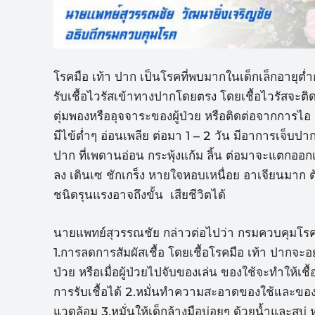
โรคมือ เท้า ปาก เป็นโรคที่พบมากในเด็กเล็กอายุต่ำก
รับเชื้อไวรัสเข้าทางปากโดยตรง โดยเชื้อไวรัสจะติด
ตุ่มพองหรืออุจจาระของผู้ป่วย หรือติดต่อจากการไอ จ
มีไข้ต่ำๆ อ่อนเพลีย ต่อมา 1 – 2 วัน มีอาการเจ็บปาก
ปาก ที่เพดานอ่อน กระพุ้งแก้ม ลิ้น ต่อมาจะแตกออกเป
ลง เดินเซ ชักเกร็ง หายใจหอบเหนื่อย อาเจียนมาก ต
ชนิดรุนแรงอาจถึงขั้น เสียชีวิตได้
นายแพทย์สุวรรณชัย กล่าวต่อไปว่า กรมควบคุมโรค 
1.การลดการสัมผัสเชื้อ โดยเชื้อโรคมือ เท้า ปากจะอ
ป่วย หรือเมื่อผู้ป่วยไปจับของเล่น ของใช้จะทำให้เช
การรับเชื้อได้ 2.หมั่นทำความสะอาดของใช้และของเล่
แวดล้อม 3.หมั่นให้เด็กล้างมือบ่อยๆ ด้วยน้ำและสบ