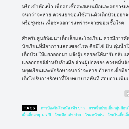
หรือเข้าห้องน้ำ เพื่อลดเชื้อสะสมบนมือและลดการแพร่
จนกว่าจะหาย ควรแยกของใช้ส่วนตัวเด็กป่วยออกจา
หรือชุมชน เพื่อชะลอการแพร่กระจายของเชื้อโรค
สำหรับศูนย์พัฒนาเด็กเล็กและโรงเรียน ควรมีการคัดก
นักเรียนที่มีอาการแสดงของโรค คือมีไข้ ผื่น ตุ่มน้
เด็กป่วยให้แยกออกมา แจ้งผู้ปกครองให้มารับกลับแล
แอลกอฮอล์สำหรับล้างมือ ส่วนผู้ปกครอง ควรหมั่
หยุดเรียนและพักรักษาจนกว่าจะหาย ถ้าหากเด็กมีอา
เด็กไปรับการรักษาที่โรงพยาบาลทันที สอบถามเพิ่ม
TAGS
การป้องกันโรคมือ เท้า ปาก
การเจ็บป่วยเป็นกลุ่มก้อน
เด็กเล็กอายุ 1-3 ปี
โรคมือ เท้า ปาก
โรคหน้าฝน
โรคในเด็กเล็