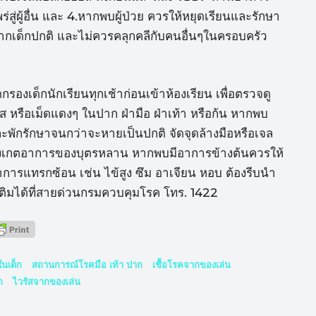
สู่ผู้อื่น และ 4.หากพบผู้ป่วย ควรให้หยุดเรียนและรักษา
กเด็กปกติ และไม่ควรคลุกคลีกับคนอื่นๆในครอบครัว
รองเด็กนักเรียนทุกเช้าก่อนเข้าห้องเรียน เพื่อตรวจดู
ำใส หรือเม็ดแดงๆ ในปาก ฝ่ามือ ฝ่าเท้า หรือก้น หากพบ
ะพักรักษาจนกว่าจะหายเป็นปกติ จัดจุดล้างมือหรือเจล
นสังเกตอาการของบุตรหลาน หากพบมีอาการข้างต้นควรให้
การแทรกซ้อน เช่น ไข้สูง ซึม อาเจียน หอบ ต้องรีบนำ
เติมได้ที่สายด่วนกรมควบคุมโรค โทร. 1422
ในเด็ก
สถานการณ์โรคมือ เท้า ปาก
เชื้อโรคจากของเล่น
ก
ไวรัสจากของเล่น