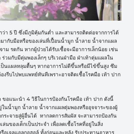
ว่า 5 ปี ซึ่งมีภูมิคุ้มกันต่ำ และสามารถติดต่อจากการได้
มากับมือหรือของเล่นที่เปื้อนน้ำมูก น้ำลาย น้ำจากแผล
าม รดกัน หากผู้ป่วยได้รับเชื้อจะมีอาการเล็กน้อย เช่น
 ร่วมกับมีตุ่มพองเล็กๆ บริเวณฝ่ามือ ฝ่าเท้าตุ่มแผลใน
็นแผลหลุมตื้นๆ หากอาการไม่ดีขึ้นหรือมีไข้ขึ้นสูง ซึม
้องรีบไปพบแพทย์ทันทีเพราะอาจติดเชื้อโรคมือ เท้า ปาก
ขอแนะนำ 4 วิธีในการป้องกันโรคมือ เท้า ปาก ดังนี้
ยู่ในน้ำมูก น้ำลาย น้ำจากแผลตุ่มพองหรืออุจจาระของผู้
ื้อกระจายสู่ผู้อื่นได้ หากลดการสัมผัส จะสามารถป้องกัน
นของเด็กเป็นประจำ เพื่อลดเชื้อโรคที่อยู่ในสิ่ง
ู่ หรือเจลแอลกอฮอล์ ทั้งก่อนและหลัง รับประทานอาหาร