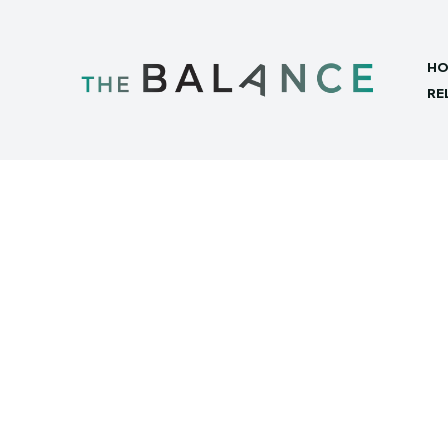
HO
RE