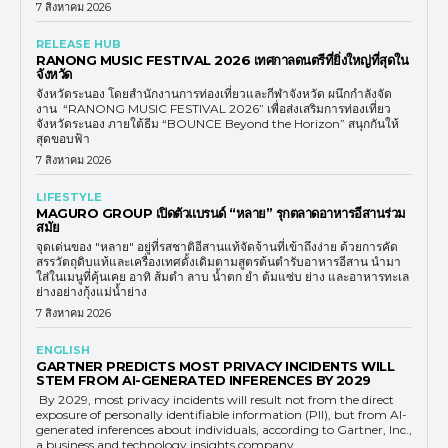
7 สิงหาคม 2026
RELEASE HUB
RANONG MUSIC FESTIVAL 2026 เทศกาลดนตรีที่ยิ่งใหญ่ที่สุดใน
จังหวัด
จังหวัดระนอง โดยสำนักงานการท่องเที่ยวและกีฬาจังหวัด ผนึกกำลังจัด
งาน “RANONG MUSIC FESTIVAL 2026” เพื่อส่งเสริมการท่องเที่ยว
จังหวัดระนอง ภายใต้ธีม “BOUNCE Beyond the Horizon” สนุกกันให้
สุดขอบฟ้า
7 สิงหาคม 2026
LIFESTYLE
MAGURO GROUP เปิดตัวแบรนด์ “หลาย” รุกตลาดอาหารอีสานร่วม
สมัย
จุดเด่นของ "หลาย" อยู่ที่รสชาติอีสานแท้จัดจ้านที่เข้าถึงง่าย ด้วยการคัด
สรรวัตถุดิบแท้และเครื่องเทศดั้งเดิมตามสูตรต้นตำรับอาหารอีสาน นำมา
ใส่ในเมนูที่คุ้นเคย อาทิ ส้มตำ ลาบ น้ำตก ยำ ต้มแซ่บ ย่าง และอาหารทะเล
ย่างอย่างกุ้งแม่น้ำย่าง
7 สิงหาคม 2026
ENGLISH
GARTNER PREDICTS MOST PRIVACY INCIDENTS WILL
STEM FROM AI-GENERATED INFERENCES BY 2029
By 2029, most privacy incidents will result not from the direct
exposure of personally identifiable information (PII), but from AI-
generated inferences about individuals, according to Gartner, Inc.,
a business and technology insights company.