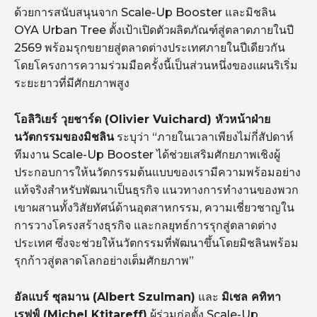
ด้วยการสนับสนุนจาก Scale-Up Booster และมิชลิน
OYA Urban Tree ตั้งเป้าเปิดตัวผลิตภัณฑ์สู่ตลาดภายในปี
2569 พร้อมรุกขยายสู่ตลาดต่างประเทศภายในปีเดียวกัน
โดยโครงการความร่วมมือครั้งนี้เป็นส่วนหนึ่งของแผนริเริ่ม
ระยะยาวที่มีศักยภาพสูง
โอลิวิเยร์ วุยชาร์ด (Olivier Vuichard) หัวหน้าฝ่าย
นวัตกรรมของมิชลิน
ระบุว่า “ภายในเวลาเพียงไม่กี่สัปดาห์
ทีมงาน Scale-Up Booster ได้ช่วยเสริมศักยภาพเชิงผู้
ประกอบการให้นวัตกรรมต้นแบบของเรามีความพร้อมอย่าง
แท้จริงสำหรับพัฒนาเป็นธุรกิจ แนวทางการทำงานของพวก
เขาผสานทั้งวิสัยทัศน์ด้านอุตสาหกรรม, ความเชี่ยวชาญใน
การวางโครงสร้างธุรกิจ และกลยุทธ์การรุกสู่ตลาดต่าง
ประเทศ ซึ่งจะช่วยให้นวัตกรรมที่พัฒนาขึ้นโดยมิชลินพร้อม
รุกก้าวสู่ตลาดโลกอย่างเต็มศักยภาพ”
อัลแบร์ ซุลมาน (Albert Szulman)
และ
มิเชล คทิทา
เรฟฟ์ (Michel Ktitareff)
ผู้ร่วมก่อตั้ง Scale-Up