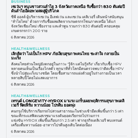
BUSINESS
เซเว่นฯ หนุนชาวสวนลำไย 3 จังหวัดภาคเหนือ รับซื้อกว่า 830 ตันต่อปี
ดันลำไยอีดอพวงสดสู่ผู้บริโภค
ซีพี ออลล์ ผู้บริหารเซเว่น อีเลฟเว่น และเซเว่น เดลิเวอรี่ เดินหน้าสนับสนุน
“ลำไยไทย” ด้วยการรับซื้อผลผลิตจากเกษตรกรโซนภาคเหนือ ได้แก่
จังหวัดเชียงใหม่ เชียงราย และลำพูน รวมกว่า 830 ตันต่อปี ครอบคลุม
เกษตรกรกว่า 200 ราย
6 สิงหาคม 2026
HEALTH&WELLNESS
เลิกคิดว่า ไม่เป็นไร HPV ภัยเงียบสุขภาพคนไทย ชะล่าใจ กลายเป็น
มะเร็ง
สังคมไทยส่วนใหญ่ยังตกอยู่ในภาวะ 'รู้จัก แต่ไม่รู้จริง' เกี่ยวกับเชื้อ HPV
หลายคนเห็นเป็นเรื่องไกลตัว ทุกนาทีทั่วโลกมีคนตรวจพบว่าติดเชื้อ HPV
ซึ่งนำไปสู่มะเร็งบางชนิด โดยเชื้อสามารถแฝงตัวอยู่ในร่างกายเป็นเวลา
หลายสิบปีโดยไม่แสดงอาการ
6 สิงหาคม 2026
HEALTH&WELLNESS
เทรนด์ LONGEVITY-HYROX มาแรง แกร็บเผยพฤติกรรมสุขภาพเดลิ
เวอรี่ ฟิตเฟิร์ม หวานน้อย โปรตีน ยอดพุ่ง
คนกรุงใช้บริการเรียกรถไปสวนสาธารณะในช่วงเช้ามืดเพิ่มขึ้นกว่า 5 เท่า
ขณะที่กระแสฟิตเนสเรซมาแรงดันยอดเรียกรถไปร่วมการ
แข่งขัน HYROX เพิ่มขึ้นเกือบกว่า 2.5 เท่า ฟากธุรกิจเดลิเวอรี พบเทรนด์
เครื่องดื่มหวานน้อย-อาหารโปรตีนสูงเติบโตต่อเนื่อง
6 สิงหาคม 2026