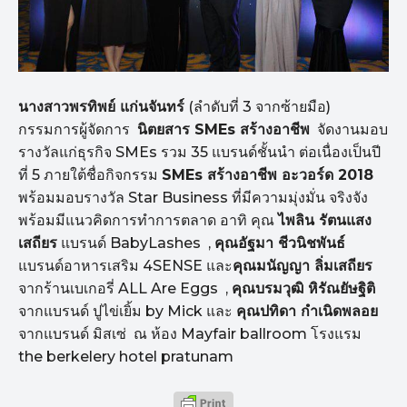
นางสาวพรทิพย์ แก่นจันทร์
(ลำดับที่ 3 จากซ้ายมือ)
กรรมการผู้จัดการ
นิตยสาร
SMEs
สร้างอาชีพ
จัดงานมอบ
รางวัลแก่ธุรกิจ SMEs รวม 35 แบรนด์ชั้นนำ ต่อเนื่องเป็นปี
ที่ 5 ภายใต้ชื่อกิจกรรม
SMEs
สร้างอาชีพ อะวอร์ด 2018
พร้อมมอบรางวัล Star Business ที่มีความมุ่งมั่น จริงจัง
พร้อมมีแนวคิดการทำการตลาด อาทิ คุณ
ไพลิน รัตนแสง
เสถียร
แบรนด์ BabyLashes ,
คุณอัฐมา ชีวนิชพันธ์
แบรนด์อาหารเสริม 4SENSE และ
คุณมนัญญา ลิ่มเสถียร
จากร้านเบเกอรี่ ALL Are Eggs ,
คุณบรมวุฒิ หิรัณยัษฐิติ
จากแบรนด์ ปูไข่เยิ้ม by Mick และ
คุณปทิดา กำเนิดพลอย
จากแบรนด์ มิสเซ่ ณ ห้อง Mayfair ballroom โรงแรม
the berkelery hotel pratunam