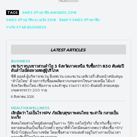
TAGS
SMES สร้างอาชีพ AWARDS 2018
SMES สร้างอาชีพ อะวอร์ด 2018
นิตยสาร SMES สร้างอาชีพ
รางวัล STAR BUSINESS
LATEST ARTICLES
BUSINESS
เซเว่นฯ หนุนชาวสวนลำไย 3 จังหวัดภาคเหนือ รับซื้อกว่า 830 ตันต่อปี
ดันลำไยอีดอพวงสดสู่ผู้บริโภค
ซีพี ออลล์ ผู้บริหารเซเว่น อีเลฟเว่น และเซเว่น เดลิเวอรี่ เดินหน้าสนับสนุน
“ลำไยไทย” ด้วยการรับซื้อผลผลิตจากเกษตรกรโซนภาคเหนือ ได้แก่
จังหวัดเชียงใหม่ เชียงราย และลำพูน รวมกว่า 830 ตันต่อปี ครอบคลุม
เกษตรกรกว่า 200 ราย
6 สิงหาคม 2026
HEALTH&WELLNESS
เลิกคิดว่า ไม่เป็นไร HPV ภัยเงียบสุขภาพคนไทย ชะล่าใจ กลายเป็น
มะเร็ง
สังคมไทยส่วนใหญ่ยังตกอยู่ในภาวะ 'รู้จัก แต่ไม่รู้จริง' เกี่ยวกับเชื้อ HPV
หลายคนเห็นเป็นเรื่องไกลตัว ทุกนาทีทั่วโลกมีคนตรวจพบว่าติดเชื้อ HPV
ซึ่งนำไปสู่มะเร็งบางชนิด โดยเชื้อสามารถแฝงตัวอยู่ในร่างกายเป็นเวลา
หลายสิบปีโดยไม่แสดงอาการ