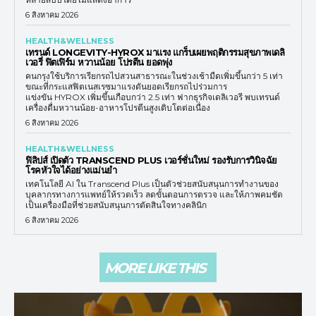
6 สิงหาคม 2026
HEALTH&WELLNESS
เทรนด์ LONGEVITY-HYROX มาแรง แกร็บเผยพฤติกรรมสุขภาพเดลิ
เวอรี่ ฟิตเฟิร์ม หวานน้อย โปรตีน ยอดพุ่ง
คนกรุงใช้บริการเรียกรถไปสวนสาธารณะในช่วงเช้ามืดเพิ่มขึ้นกว่า 5 เท่า
ขณะที่กระแสฟิตเนสเรซมาแรงดันยอดเรียกรถไปร่วมการ
แข่งขัน HYROX เพิ่มขึ้นเกือบกว่า 2.5 เท่า ฟากธุรกิจเดลิเวอรี พบเทรนด์
เครื่องดื่มหวานน้อย-อาหารโปรตีนสูงเติบโตต่อเนื่อง
6 สิงหาคม 2026
HEALTH&WELLNESS
ฟิลิปส์ เปิดตัว TRANSCEND PLUS เวอร์ชั่นใหม่ รองรับการวินิจฉัย
โรคหัวใจได้อย่างแม่นยำ
เทคโนโลยี AI ใน Transcend Plus เป็นตัวช่วยสนับสนุนการทำงานของ
บุคลากรทางการแพทย์ให้รวดเร็ว ลดขั้นตอนการตรวจ และให้ภาพคมชัด
เป็นเครื่องมือที่ช่วยสนับสนุนการตัดสินใจทางคลินิก
6 สิงหาคม 2026
MORE LIKE THIS