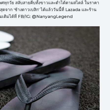
ุกเพศทุกวัย สลับสายคีบทั้งขาวและดำได้ตามสไตล์ ในราคา
สุดจาก ‘ช้างดาวเบสิก’ ได้แล้ววันนี้ที่ Lazada และร้าน
พิ่มเติมได้ที่ FB/IG: @NanyangLegend