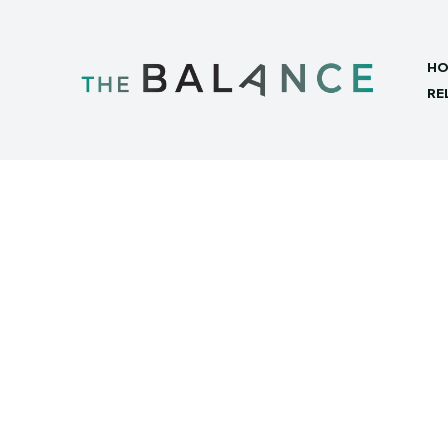
HO
RE