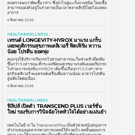
คนตรวจพบว่าติดเชื้อ HPV ซึ่งนำไปสู่มะเร็งบางชนิด โดยเชื้อ
สามารถแฝงตัวอยู่ในร่างกายเป็นเวลาหลายสิบปีโดยไม่แสดง
อาการ
6 สิงหาคม 2026
HEALTH&WELLNESS
เทรนด์ LONGEVITY-HYROX มาแรง แกร็บ
เผยพฤติกรรมสุขภาพเดลิเวอรี่ ฟิตเฟิร์ม หวาน
น้อย โปรตีน ยอดพุ่ง
คนกรุงใช้บริการเรียกรถไปสวนสาธารณะในช่วงเช้ามืดเพิ่ม
ขึ้นกว่า 5 เท่า ขณะที่กระแสฟิตเนสเรซมาแรงดันยอดเรียกรถ
ไปร่วมการแข่งขัน HYROX เพิ่มขึ้นเกือบกว่า 2.5 เท่า ฟาก
ธุรกิจเดลิเวอรี พบเทรนด์เครื่องดื่มหวานน้อย-อาหารโปรตีน
สูงเติบโตต่อเนื่อง
6 สิงหาคม 2026
HEALTH&WELLNESS
ฟิลิปส์ เปิดตัว TRANSCEND PLUS เวอร์ชั่น
ใหม่ รองรับการวินิจฉัยโรคหัวใจได้อย่างแม่นยำ
เทคโนโลยี AI ใน Transcend Plus เป็นตัวช่วยสนับสนุนการ
ทำงานของบุคลากรทางการแพทย์ให้รวดเร็ว ลดขั้นตอนการ
ตรวจ และให้ภาพคมชัด เป็นเครื่องมือที่ช่วยสนับสนุนการ