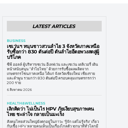
LATEST ARTICLES
BUSINESS
เซเว่นฯ หนุนชาวสวนลำไย 3 จังหวัดภาคเหนือ
รับซื้อกว่า 830 ตันต่อปี ดันลำไยอีดอพวงสดสู่ผู้
บริโภค
ซีพี ออลล์ ผู้บริหารเซเว่น อีเลฟเว่น และเซเว่น เดลิเวอรี่ เดิน
หน้าสนับสนุน “ลำไยไทย” ด้วยการรับซื้อผลผลิตจาก
เกษตรกรโซนภาคเหนือ ได้แก่ จังหวัดเชียงใหม่ เชียงราย
และลำพูน รวมกว่า 830 ตันต่อปี ครอบคลุมเกษตรกรกว่า
200 ราย
6 สิงหาคม 2026
HEALTH&WELLNESS
เลิกคิดว่า ไม่เป็นไร HPV ภัยเงียบสุขภาพคน
ไทย ชะล่าใจ กลายเป็นมะเร็ง
สังคมไทยส่วนใหญ่ยังตกอยู่ในภาวะ 'รู้จัก แต่ไม่รู้จริง' เกี่ยว
กับเชื้อ HPV หลายคนเห็นเป็นเรื่องไกลตัว ทุกนาทีทั่วโลกมี