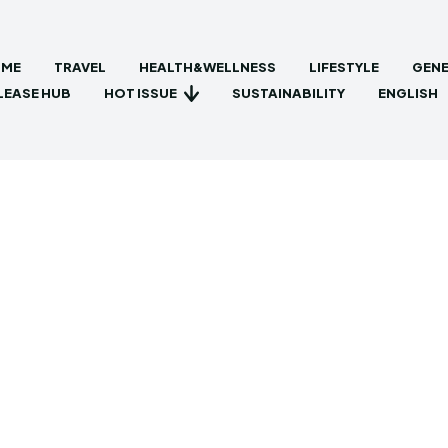
ME
TRAVEL
HEALTH&WELLNESS
LIFESTYLE
GENE
HOT ISSUE
LEASE HUB
SUSTAINABILITY
ENGLISH