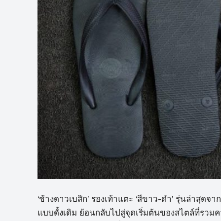
‘ช้างดาวเบสิก’ รองเท้าแตะ ‘สีขาว-ดำ’ รุ่นล่าสุด
แบบดั้งเดิม ย้อนกลับไปสู่จุดเริ่มต้นของสไตล์ที