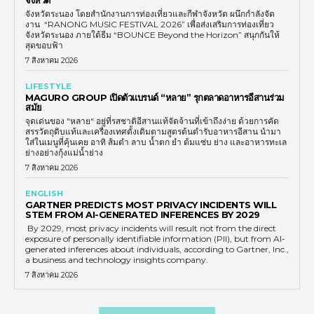
จังหวัดระนอง โดยสำนักงานการท่องเที่ยวและกีฬาจังหวัด ผนึกกำลังจัด
งาน “RANONG MUSIC FESTIVAL 2026” เพื่อส่งเสริมการท่องเที่ยว
จังหวัดระนอง ภายใต้ธีม “BOUNCE Beyond the Horizon” สนุกกันให้
สุดขอบฟ้า
7 สิงหาคม 2026
LIFESTYLE
MAGURO GROUP เปิดตัวแบรนด์ “หลาย” รุกตลาดอาหารอีสานร่วม
สมัย
จุดเด่นของ "หลาย" อยู่ที่รสชาติอีสานแท้จัดจ้านที่เข้าถึงง่าย ด้วยการคัด
สรรวัตถุดิบแท้และเครื่องเทศดั้งเดิมตามสูตรต้นตำรับอาหารอีสาน นำมา
ใส่ในเมนูที่คุ้นเคย อาทิ ส้มตำ ลาบ น้ำตก ยำ ต้มแซ่บ ย่าง และอาหารทะเล
ย่างอย่างกุ้งแม่น้ำย่าง
7 สิงหาคม 2026
ENGLISH
GARTNER PREDICTS MOST PRIVACY INCIDENTS WILL
STEM FROM AI-GENERATED INFERENCES BY 2029
By 2029, most privacy incidents will result not from the direct
exposure of personally identifiable information (PII), but from AI-
generated inferences about individuals, according to Gartner, Inc.,
a business and technology insights company.
7 สิงหาคม 2026