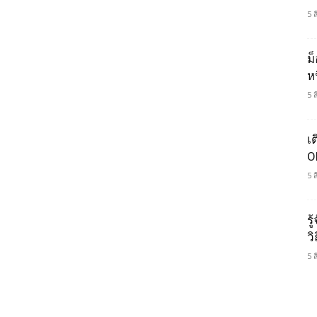
5 
ม
ห
5 
เ
O
5 
รู
ว
5 