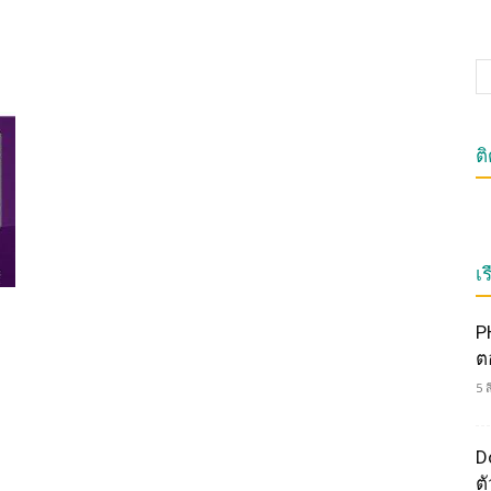
ต
เร
P
ต
5 
Do
ตั