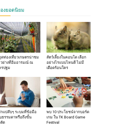
รื่องยอดนิยม
จุดท่องเที่ยวเกษตรน่าชม
สัตว์เลี้ยงในคอนโด เลือก
าวย่างที่อิ่มอารมณ์ ณ
อย่างไรแบบไหนดี ไม่มี
ครปฐม
เดือดร้อนใคร
้สึกแปล๊บๆ ระบมที่ข้อมือ
พบ 10 ประโยชน์จากบอร์ด
็บธรรมดาหรือถึงขั้น
เกม ใน TK Board Game
าตัด
Festival