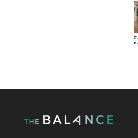
ต้
หอ