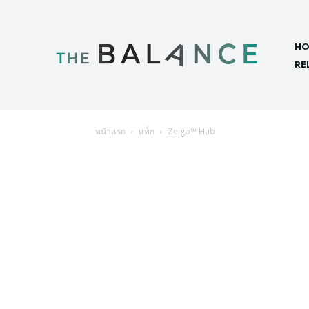
HO
RE
หน้าแรก
แท็ก
Zeigo™ Hub