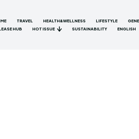
ME
TRAVEL
HEALTH&WELLNESS
LIFESTYLE
GENE
HOT ISSUE
LEASE HUB
SUSTAINABILITY
ENGLISH