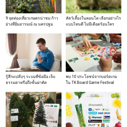
9 จุดท่องเที่ยวเกษตรน่าชม ก้าว
สัตว์เลี้ยงในคอนโด เลือกอย่างไร
ย่างที่อิ่มอารมณ์ ณ นครปฐม
แบบไหนดี ไม่มีเดือดร้อนใคร
รู้สึกแปล๊บๆ ระบมที่ข้อมือ เจ็บ
พบ 10 ประโยชน์จากบอร์ดเกม
ธรรมดาหรือถึงขั้นผ่าตัด
ใน TK Board Game Festival