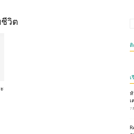
ชีวิต
ต
เร
ละ
ห
เ
7 
R