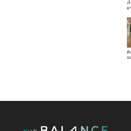
เจ
ผ่
ต้
หอ