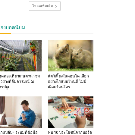
โหลดเพิ่มเติม
รื่องยอดนิยม
จุดท่องเที่ยวเกษตรน่าชม
สัตว์เลี้ยงในคอนโด เลือก
าวย่างที่อิ่มอารมณ์ ณ
อย่างไรแบบไหนดี ไม่มี
ครปฐม
เดือดร้อนใคร
้สึกแปล๊บๆ ระบมที่ข้อมือ
พบ 10 ประโยชน์จากบอร์ด