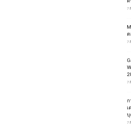
ดน
7 
M
ต
7 
G
W
2
7 
ก
เ
บ
7 