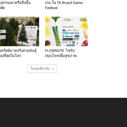
็บธรรมดาหรือถึงขั้น
เกม ใน TK Board Game
าตัด
Festival
นคริสต์มาสจริงสายพันธุ์
FLOWNOTE ไซรัป
มที่สุดในโลก
สมุนไพรเพื่อสุขภาพ
โหลดเพิ่มเติม