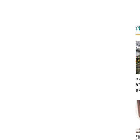
เ
9 
ก้
น
รู