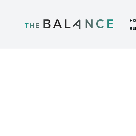
HO
RE