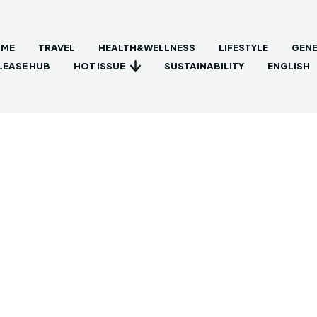
ME
TRAVEL
HEALTH&WELLNESS
LIFESTYLE
GENE
HOT ISSUE
LEASE HUB
SUSTAINABILITY
ENGLISH