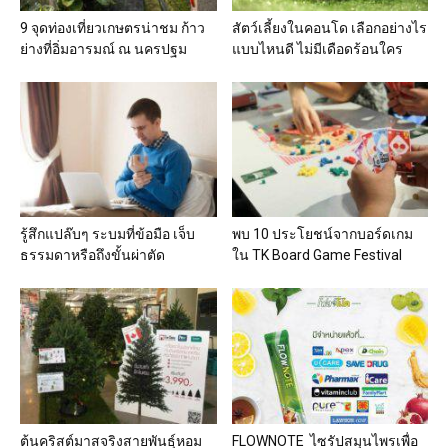
9 จุดท่องเที่ยวเกษตรน่าชม ก้าว
สัตว์เลี้ยงในคอนโด เลือกอย่างไร
ย่างที่อิ่มอารมณ์ ณ นครปฐม
แบบไหนดี ไม่มีเดือดร้อนใคร
รู้สึกแปล๊บๆ ระบมที่ข้อมือ เจ็บ
พบ 10 ประโยชน์จากบอร์ดเกม
ธรรมดาหรือถึงขั้นผ่าตัด
ใน TK Board Game Festival
ต้นคริสต์มาสจริงสายพันธุ์หอม
FLOWNOTE ไซรัปสมุนไพรเพื่อ