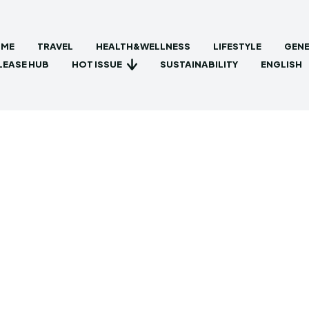
ME
TRAVEL
HEALTH&WELLNESS
LIFESTYLE
GENE
HOT ISSUE
LEASE HUB
SUSTAINABILITY
ENGLISH