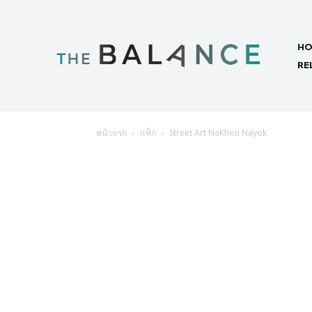
HO
RE
หน้าแรก
แท็ก
Street Art NaKhon Nayok