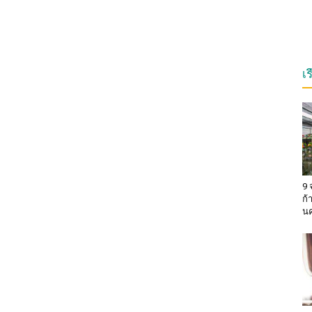
เ
9 
ก้
น