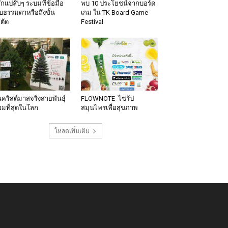
้สึกแปล๊บๆ ระบมที่ข้อมือ
พบ 10 ประโยชน์จากบอร์ด
็บธรรมดาหรือถึงขั้น
เกม ใน TK Board Game
าตัด
Festival
นคริสต์มาสจริงสายพันธุ์
FLOWNOTE ไซรัป
มที่สุดในโลก
สมุนไพรเพื่อสุขภาพ
โหลดเพิ่มเติม