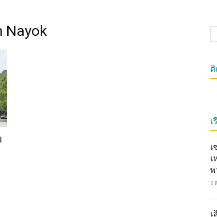
n Nayok
ต
เร
ย
เ
เ
พ
6 
เ