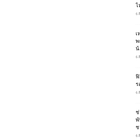
ไ
6 
เ
พ
น
6 
ฟิ
ร
6 
ช
พ
ช
6 