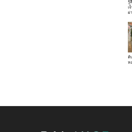
รู
เจ
ผ่
ต้
หอ