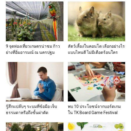
9 จุดท่องเที่ยวเกษตรน่าชม ก้าว
สัตว์เลี้ยงในคอนโด เลือกอย่างไร
ย่างที่อิ่มอารมณ์ ณ นครปฐม
แบบไหนดี ไม่มีเดือดร้อนใคร
รู้สึกแปล๊บๆ ระบมที่ข้อมือ เจ็บ
พบ 10 ประโยชน์จากบอร์ดเกม
ธรรมดาหรือถึงขั้นผ่าตัด
ใน TK Board Game Festival