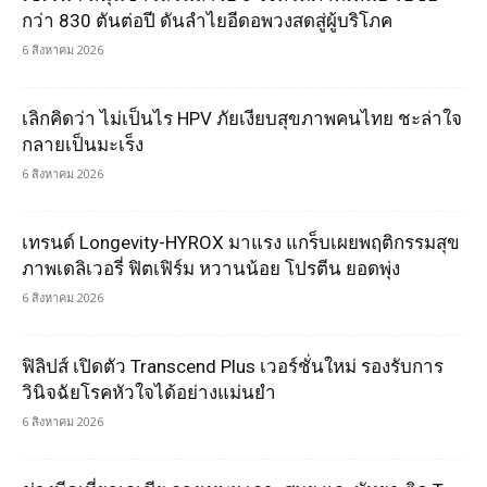
กว่า 830 ตันต่อปี ดันลำไยอีดอพวงสดสู่ผู้บริโภค
6 สิงหาคม 2026
เลิกคิดว่า ไม่เป็นไร HPV ภัยเงียบสุขภาพคนไทย ชะล่าใจ
กลายเป็นมะเร็ง
6 สิงหาคม 2026
เทรนด์ Longevity-HYROX มาแรง แกร็บเผยพฤติกรรมสุข
ภาพเดลิเวอรี่ ฟิตเฟิร์ม หวานน้อย โปรตีน ยอดพุ่ง
6 สิงหาคม 2026
ฟิลิปส์ เปิดตัว Transcend Plus เวอร์ชั่นใหม่ รองรับการ
วินิจฉัยโรคหัวใจได้อย่างแม่นยำ
6 สิงหาคม 2026