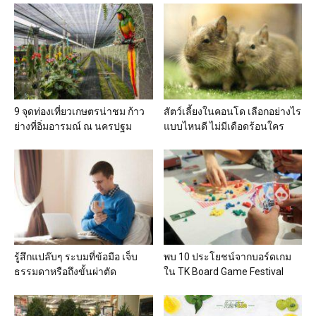
9 จุดท่องเที่ยวเกษตรน่าชม ก้าว
สัตว์เลี้ยงในคอนโด เลือกอย่างไร
ย่างที่อิ่มอารมณ์ ณ นครปฐม
แบบไหนดี ไม่มีเดือดร้อนใคร
รู้สึกแปล๊บๆ ระบมที่ข้อมือ เจ็บ
พบ 10 ประโยชน์จากบอร์ดเกม
ธรรมดาหรือถึงขั้นผ่าตัด
ใน TK Board Game Festival