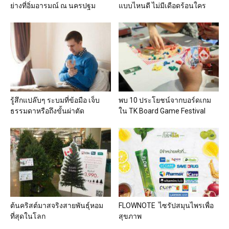
ย่างที่อิ่มอารมณ์ ณ นครปฐม
แบบไหนดี ไม่มีเดือดร้อนใคร
รู้สึกแปล๊บๆ ระบมที่ข้อมือ เจ็บ
พบ 10 ประโยชน์จากบอร์ดเกม
ธรรมดาหรือถึงขั้นผ่าตัด
ใน TK Board Game Festival
ต้นคริสต์มาสจริงสายพันธุ์หอม
FLOWNOTE ไซรัปสมุนไพรเพื่อ
ที่สุดในโลก
สุขภาพ