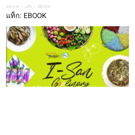
หน้าแรก
แท็ก
EBOOK
แท็ก: EBOOK