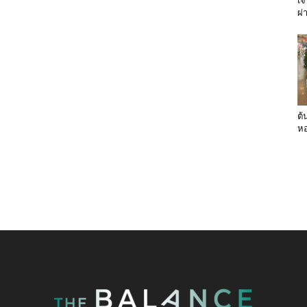
เจ
ผ่
ต้
หอ