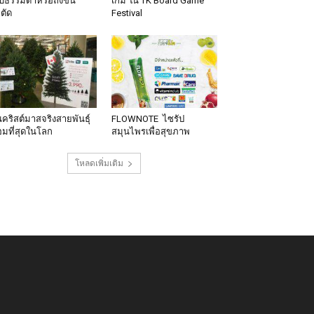
็บธรรมดาหรือถึงขั้น
เกม ใน TK Board Game
าตัด
Festival
นคริสต์มาสจริงสายพันธุ์
FLOWNOTE ไซรัป
มที่สุดในโลก
สมุนไพรเพื่อสุขภาพ
โหลดเพิ่มเติม