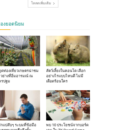
โหลดเพิ่มเติม
รื่องยอดนิยม
จุดท่องเที่ยวเกษตรน่าชม
สัตว์เลี้ยงในคอนโด เลือก
าวย่างที่อิ่มอารมณ์ ณ
อย่างไรแบบไหนดี ไม่มี
ครปฐม
เดือดร้อนใคร
้สึกแปล๊บๆ ระบมที่ข้อมือ
พบ 10 ประโยชน์จากบอร์ด