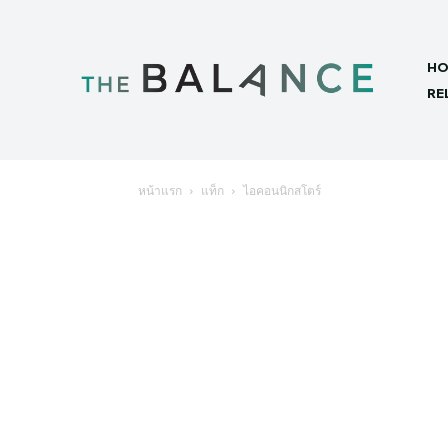
HO
RE
หน้าแรก
แท็ก
ไอคอนนิกสโตร์