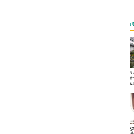
เ
9 
ก้
น
รู