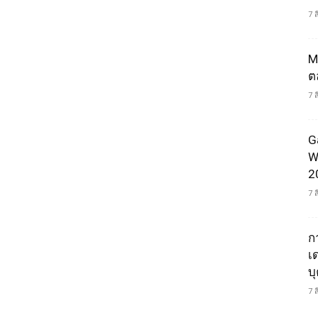
7 
M
ต
7 
G
W
2
7 
ก
เ
บ
7 